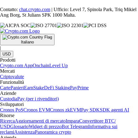
Contatto:
chat.crypto.com
| Ufficio: Level 7, Spinola Park, Triq Mikiel
Ang Borg, St Julians SPK 1000 Malta.
Italiano
|
USD
Prodotti
Crypto.com App
Onchain
Level Up
Mercati
Criptovalute
Funzionalità
Carte
Panieri
Earn
Stake
DeFi Staking
Pay
Prime
Aziende
Custodia
Pay (per i rivenditori)
Sviluppatori
Cronos PoS
Cronos EVM
Cronos zkEVM
Pay SDK
SDK agenti AI
Risorse
Ricerca
Aggiornamenti di mercato
Impara
Convertitore BTC/
USD
Glossario
Widget di prezzo
Bot Telegram
Informativa sui
reclami
Assistenza
Panoramica crypto
Azienda