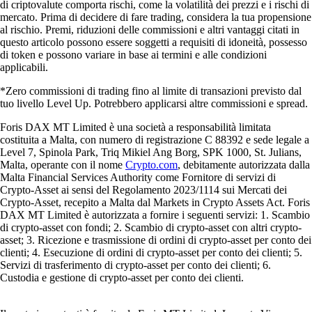
di criptovalute comporta rischi, come la volatilità dei prezzi e i rischi di
mercato. Prima di decidere di fare trading, considera la tua propensione
al rischio. Premi, riduzioni delle commissioni e altri vantaggi citati in
questo articolo possono essere soggetti a requisiti di idoneità, possesso
di token e possono variare in base ai termini e alle condizioni
applicabili.
*Zero commissioni di trading fino al limite di transazioni previsto dal
tuo livello Level Up. Potrebbero applicarsi altre commissioni e spread.
Foris DAX MT Limited è una società a responsabilità limitata
costituita a Malta, con numero di registrazione C 88392 e sede legale a
Level 7, Spinola Park, Triq Mikiel Ang Borg, SPK 1000, St. Julians,
Malta, operante con il nome
Crypto.com
, debitamente autorizzata dalla
Malta Financial Services Authority come Fornitore di servizi di
Crypto-Asset ai sensi del Regolamento 2023/1114 sui Mercati dei
Crypto-Asset, recepito a Malta dal Markets in Crypto Assets Act. Foris
DAX MT Limited è autorizzata a fornire i seguenti servizi: 1. Scambio
di crypto-asset con fondi; 2. Scambio di crypto-asset con altri crypto-
asset; 3. Ricezione e trasmissione di ordini di crypto-asset per conto dei
clienti; 4. Esecuzione di ordini di crypto-asset per conto dei clienti; 5.
Servizi di trasferimento di crypto-asset per conto dei clienti; 6.
Custodia e gestione di crypto-asset per conto dei clienti.