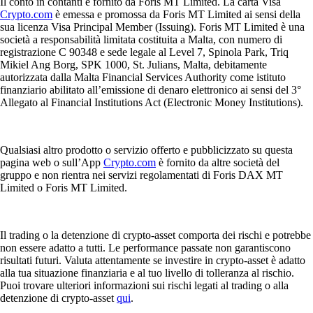
Il conto in contanti è fornito da Foris MT Limited. La carta Visa
Crypto.com
è emessa e promossa da Foris MT Limited ai sensi della
sua licenza Visa Principal Member (Issuing). Foris MT Limited è una
società a responsabilità limitata costituita a Malta, con numero di
registrazione C 90348 e sede legale al Level 7, Spinola Park, Triq
Mikiel Ang Borg, SPK 1000, St. Julians, Malta, debitamente
autorizzata dalla Malta Financial Services Authority come istituto
finanziario abilitato all’emissione di denaro elettronico ai sensi del 3°
Allegato al Financial Institutions Act (Electronic Money Institutions).
Qualsiasi altro prodotto o servizio offerto e pubblicizzato su questa
pagina web o sull’App
Crypto.com
è fornito da altre società del
gruppo e non rientra nei servizi regolamentati di Foris DAX MT
Limited o Foris MT Limited.
Il trading o la detenzione di crypto-asset comporta dei rischi e potrebbe
non essere adatto a tutti. Le performance passate non garantiscono
risultati futuri. Valuta attentamente se investire in crypto-asset è adatto
alla tua situazione finanziaria e al tuo livello di tolleranza al rischio.
Puoi trovare ulteriori informazioni sui rischi legati al trading o alla
detenzione di crypto-asset
qui
.