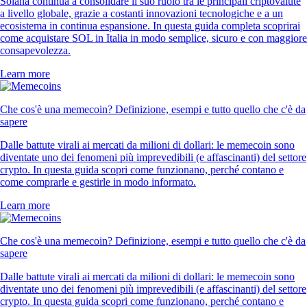
Solana continua a consolidare il suo ruolo tra le principali criptovalute
a livello globale, grazie a costanti innovazioni tecnologiche e a un
ecosistema in continua espansione. In questa guida completa scoprirai
come acquistare SOL in Italia in modo semplice, sicuro e con maggiore
consapevolezza.
Learn more
Che cos'è una memecoin? Definizione, esempi e tutto quello che c'è da
sapere
Dalle battute virali ai mercati da milioni di dollari: le memecoin sono
diventate uno dei fenomeni più imprevedibili (e affascinanti) del settore
crypto. In questa guida scopri come funzionano, perché contano e
come comprarle e gestirle in modo informato.
Learn more
Che cos'è una memecoin? Definizione, esempi e tutto quello che c'è da
sapere
Dalle battute virali ai mercati da milioni di dollari: le memecoin sono
diventate uno dei fenomeni più imprevedibili (e affascinanti) del settore
crypto. In questa guida scopri come funzionano, perché contano e