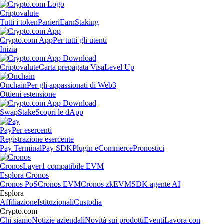
Criptovalute
Tutti i token
Panieri
Earn
Staking
Crypto.com App
Per tutti gli utenti
Inizia
Criptovalute
Carta prepagata Visa
Level Up
Onchain
Per gli appassionati di Web3
Ottieni estensione
Swap
Stake
Scopri le dApp
Pay
Per esercenti
Registrazione esercente
Pay Terminal
Pay SDK
Plugin eCommerce
Pronostici
Cronos
Layer1 compatibile EVM
Esplora Cronos
Cronos PoS
Cronos EVM
Cronos zkEVM
SDK agente AI
Esplora
Affiliazione
Istituzionali
Custodia
Crypto.com
Chi siamo
Notizie aziendali
Novità sui prodotti
Eventi
Lavora con