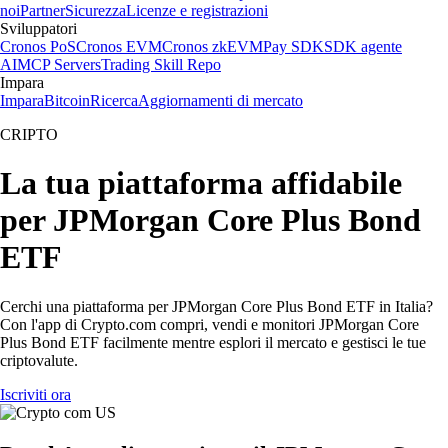
noi
Partner
Sicurezza
Licenze e registrazioni
Sviluppatori
Cronos PoS
Cronos EVM
Cronos zkEVM
Pay SDK
SDK agente
AI
MCP Servers
Trading Skill Repo
Impara
Impara
Bitcoin
Ricerca
Aggiornamenti di mercato
CRIPTO
La tua piattaforma affidabile
per JPMorgan Core Plus Bond
ETF
Cerchi una piattaforma per JPMorgan Core Plus Bond ETF in Italia?
Con l'app di Crypto.com compri, vendi e monitori JPMorgan Core
Plus Bond ETF facilmente mentre esplori il mercato e gestisci le tue
criptovalute.
Iscriviti ora