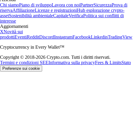
Chi siamo
Piano di sviluppo
Lavora con noi
Partner
Sicurezza
Prova di
riserva
Affiliazione
Licenze e registrazioni
Hub esplorazione crypto-
asset
Sostenibilità ambientale
Capitale
Verifica
Politica sui conflitti di
interesse
Aggiornamenti
X
Novità sui
prodotti
Eventi
Reddit
Discord
Instagram
Facebook
Linkedin
TradingView
Cryptocurrency in Every Wallet™
Copyright © 2018-2026 Crypto.com. Tutti i diritti riservati.
Termini e condizioni SEE
Informativa sulla privacy
Fees & Limits
Stato
Preferenze sui cookie