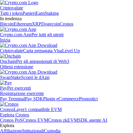
Criptovalute
Tutti i token
Panieri
Earn
Staking
In tendenza
Bitcoin
Ethereum
XRP
Dogecoin
Cronos
Crypto.com App
Per tutti gli utenti
Inizia
Criptovalute
Carta prepagata Visa
Level Up
Onchain
Per gli appassionati di Web3
Ottieni estensione
Swap
Stake
Scopri le dApp
Pay
Per esercenti
Registrazione esercente
Pay Terminal
Pay SDK
Plugin eCommerce
Pronostici
Cronos
Layer1 compatibile EVM
Esplora Cronos
Cronos PoS
Cronos EVM
Cronos zkEVM
SDK agente AI
Esplora
Affiliazione
Istituzionali
Custodia