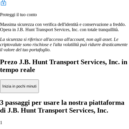
Proteggi il tuo conto
Massima sicurezza con verifica dell'identità e conservazione a freddo.
Opera in J.B. Hunt Transport Services, Inc. con totale tranquillità.
La sicurezza si riferisce all'accesso all'account, non agli asset. Le
criptovalute sono rischiose e l'alta volatilità può ridurre drasticamente
il valore del tuo portafoglio.
Prezo J.B. Hunt Transport Services, Inc. in
tempo reale
Inizia in pochi minuti
3 passaggi per usare la nostra piattaforma
di J.B. Hunt Transport Services, Inc.
1