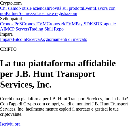
Crypto.com
Chi siamo
Notizie aziendali
Novità sui prodotti
Eventi
Lavora con
noi
Partner
Sicurezza
Licenze e registrazioni
Sviluppatori
Cronos PoS
Cronos EVM
Cronos zkEVM
Pay SDK
SDK agente
AI
MCP Servers
Trading Skill Repo
Impara
Impara
Bitcoin
Ricerca
Aggiornamenti di mercato
CRIPTO
La tua piattaforma affidabile
per J.B. Hunt Transport
Services, Inc.
Cerchi una piattaforma per J.B. Hunt Transport Services, Inc. in Italia?
Con l'app di Crypto.com compri, vendi e monitori J.B. Hunt Transport
Services, Inc. facilmente mentre esplori il mercato e gestisci le tue
criptovalute.
Iscriviti ora