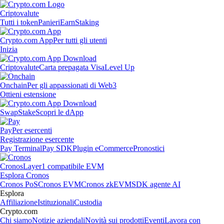
Criptovalute
Tutti i token
Panieri
Earn
Staking
Crypto.com App
Per tutti gli utenti
Inizia
Criptovalute
Carta prepagata Visa
Level Up
Onchain
Per gli appassionati di Web3
Ottieni estensione
Swap
Stake
Scopri le dApp
Pay
Per esercenti
Registrazione esercente
Pay Terminal
Pay SDK
Plugin eCommerce
Pronostici
Cronos
Layer1 compatibile EVM
Esplora Cronos
Cronos PoS
Cronos EVM
Cronos zkEVM
SDK agente AI
Esplora
Affiliazione
Istituzionali
Custodia
Crypto.com
Chi siamo
Notizie aziendali
Novità sui prodotti
Eventi
Lavora con