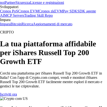
noi
Partner
Sicurezza
Licenze e registrazioni
Sviluppatori
Cronos PoS
Cronos EVM
Cronos zkEVM
Pay SDK
SDK agente
AI
MCP Servers
Trading Skill Repo
Impara
Impara
Bitcoin
Ricerca
Aggiornamenti di mercato
CRIPTO
La tua piattaforma affidabile
per iShares Russell Top 200
Growth ETF
Cerchi una piattaforma per iShares Russell Top 200 Growth ETF in
Italia? Con l'app di Crypto.com compri, vendi e monitori iShares
Russell Top 200 Growth ETF facilmente mentre esplori il mercato e
gestisci le tue criptovalute.
Iscriviti ora