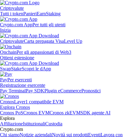
Criptovalute
Tutti i token
Panieri
Earn
Staking
Crypto.com App
Per tutti gli utenti
Inizia
Criptovalute
Carta prepagata Visa
Level Up
Onchain
Per gli appassionati di Web3
Ottieni estensione
Swap
Stake
Scopri le dApp
Pay
Per esercenti
Registrazione esercente
Pay Terminal
Pay SDK
Plugin eCommerce
Pronostici
Cronos
Layer1 compatibile EVM
Esplora Cronos
Cronos PoS
Cronos EVM
Cronos zkEVM
SDK agente AI
Esplora
Affiliazione
Istituzionali
Custodia
Crypto.com
Chi siamo
Notizie aziendali
Novità sui prodotti
Eventi
Lavora con