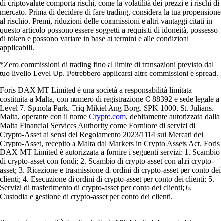
di criptovalute comporta rischi, come la volatilità dei prezzi e i rischi di
mercato. Prima di decidere di fare trading, considera la tua propensione
al rischio. Premi, riduzioni delle commissioni e altri vantaggi citati in
questo articolo possono essere soggetti a requisiti di idoneità, possesso
di token e possono variare in base ai termini e alle condizioni
applicabili.
*Zero commissioni di trading fino al limite di transazioni previsto dal
tuo livello Level Up. Potrebbero applicarsi altre commissioni e spread.
Foris DAX MT Limited è una società a responsabilità limitata
costituita a Malta, con numero di registrazione C 88392 e sede legale a
Level 7, Spinola Park, Triq Mikiel Ang Borg, SPK 1000, St. Julians,
Malta, operante con il nome
Crypto.com
, debitamente autorizzata dalla
Malta Financial Services Authority come Fornitore di servizi di
Crypto-Asset ai sensi del Regolamento 2023/1114 sui Mercati dei
Crypto-Asset, recepito a Malta dal Markets in Crypto Assets Act. Foris
DAX MT Limited è autorizzata a fornire i seguenti servizi: 1. Scambio
di crypto-asset con fondi; 2. Scambio di crypto-asset con altri crypto-
asset; 3. Ricezione e trasmissione di ordini di crypto-asset per conto dei
clienti; 4. Esecuzione di ordini di crypto-asset per conto dei clienti; 5.
Servizi di trasferimento di crypto-asset per conto dei clienti; 6.
Custodia e gestione di crypto-asset per conto dei clienti.