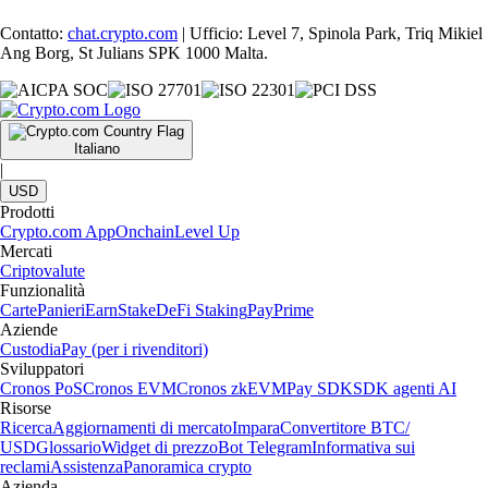
Contatto:
chat.crypto.com
| Ufficio: Level 7, Spinola Park, Triq Mikiel
Ang Borg, St Julians SPK 1000 Malta.
Italiano
|
USD
Prodotti
Crypto.com App
Onchain
Level Up
Mercati
Criptovalute
Funzionalità
Carte
Panieri
Earn
Stake
DeFi Staking
Pay
Prime
Aziende
Custodia
Pay (per i rivenditori)
Sviluppatori
Cronos PoS
Cronos EVM
Cronos zkEVM
Pay SDK
SDK agenti AI
Risorse
Ricerca
Aggiornamenti di mercato
Impara
Convertitore BTC/
USD
Glossario
Widget di prezzo
Bot Telegram
Informativa sui
reclami
Assistenza
Panoramica crypto
Azienda