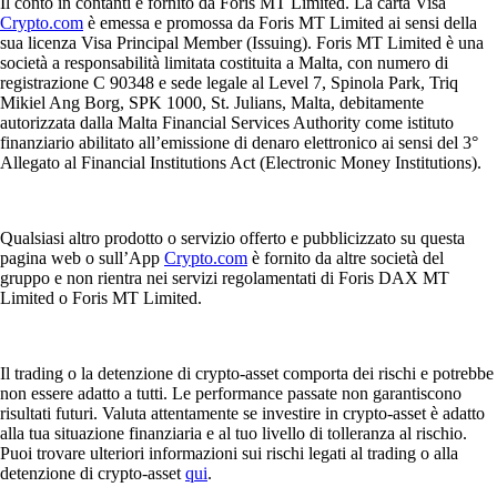
Il conto in contanti è fornito da Foris MT Limited. La carta Visa
Crypto.com
è emessa e promossa da Foris MT Limited ai sensi della
sua licenza Visa Principal Member (Issuing). Foris MT Limited è una
società a responsabilità limitata costituita a Malta, con numero di
registrazione C 90348 e sede legale al Level 7, Spinola Park, Triq
Mikiel Ang Borg, SPK 1000, St. Julians, Malta, debitamente
autorizzata dalla Malta Financial Services Authority come istituto
finanziario abilitato all’emissione di denaro elettronico ai sensi del 3°
Allegato al Financial Institutions Act (Electronic Money Institutions).
Qualsiasi altro prodotto o servizio offerto e pubblicizzato su questa
pagina web o sull’App
Crypto.com
è fornito da altre società del
gruppo e non rientra nei servizi regolamentati di Foris DAX MT
Limited o Foris MT Limited.
Il trading o la detenzione di crypto-asset comporta dei rischi e potrebbe
non essere adatto a tutti. Le performance passate non garantiscono
risultati futuri. Valuta attentamente se investire in crypto-asset è adatto
alla tua situazione finanziaria e al tuo livello di tolleranza al rischio.
Puoi trovare ulteriori informazioni sui rischi legati al trading o alla
detenzione di crypto-asset
qui
.