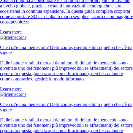
Solana continua a consolidare il suo ruolo tra le principali criptovalute
a livello globale, grazie a costanti innovazioni tecnologiche e a un
ecosistema in continua espansione. In questa guida completa scoprirai
come acquistare SOL in Italia in modo semplice, sicuro e con maggiore
consapevolezza.
Learn more
Che cos'è una memecoin? Definizione, esempi e tutto quello che c'è da
sapere
Dalle battute virali ai mercati da milioni di dollari: le memecoin sono
diventate uno dei fenomeni più imprevedibili (e affascinanti) del settore
crypto. In questa guida scopri come funzionano, perché contano e
come comprarle e gestirle in modo informato.
Learn more
Che cos'è una memecoin? Definizione, esempi e tutto quello che c'è da
sapere
Dalle battute virali ai mercati da milioni di dollari: le memecoin sono
diventate uno dei fenomeni più imprevedibili (e affascinanti) del settore
crypto. In questa guida scopri come funzionano, perché contano e