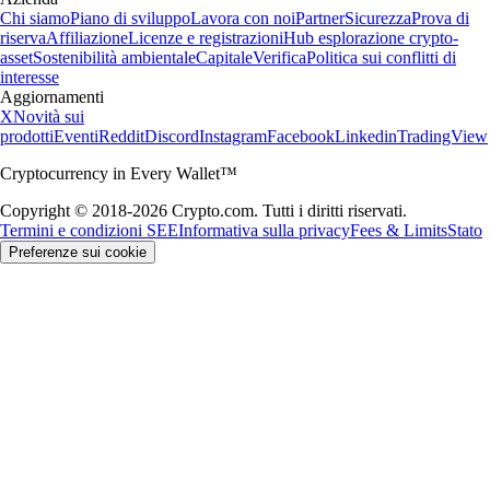
Chi siamo
Piano di sviluppo
Lavora con noi
Partner
Sicurezza
Prova di
riserva
Affiliazione
Licenze e registrazioni
Hub esplorazione crypto-
asset
Sostenibilità ambientale
Capitale
Verifica
Politica sui conflitti di
interesse
Aggiornamenti
X
Novità sui
prodotti
Eventi
Reddit
Discord
Instagram
Facebook
Linkedin
TradingView
Cryptocurrency in Every Wallet™
Copyright © 2018-2026 Crypto.com. Tutti i diritti riservati.
Termini e condizioni SEE
Informativa sulla privacy
Fees & Limits
Stato
Preferenze sui cookie