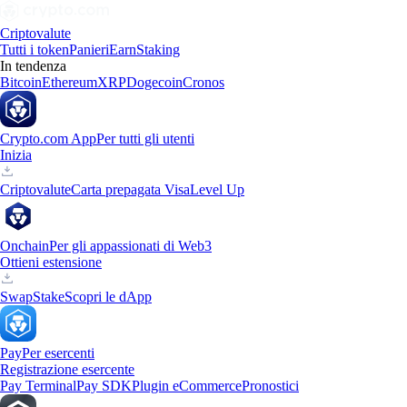
Criptovalute
Tutti i token
Panieri
Earn
Staking
In tendenza
Bitcoin
Ethereum
XRP
Dogecoin
Cronos
Crypto.com App
Per tutti gli utenti
Inizia
Criptovalute
Carta prepagata Visa
Level Up
Onchain
Per gli appassionati di Web3
Ottieni estensione
Swap
Stake
Scopri le dApp
Pay
Per esercenti
Registrazione esercente
Pay Terminal
Pay SDK
Plugin eCommerce
Pronostici