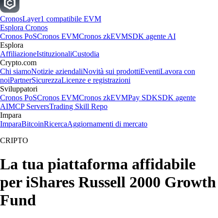
Cronos
Layer1 compatibile EVM
Esplora Cronos
Cronos PoS
Cronos EVM
Cronos zkEVM
SDK agente AI
Esplora
Affiliazione
Istituzionali
Custodia
Crypto.com
Chi siamo
Notizie aziendali
Novità sui prodotti
Eventi
Lavora con
noi
Partner
Sicurezza
Licenze e registrazioni
Sviluppatori
Cronos PoS
Cronos EVM
Cronos zkEVM
Pay SDK
SDK agente
AI
MCP Servers
Trading Skill Repo
Impara
Impara
Bitcoin
Ricerca
Aggiornamenti di mercato
CRIPTO
La tua piattaforma affidabile
per iShares Russell 2000 Growth
Fund