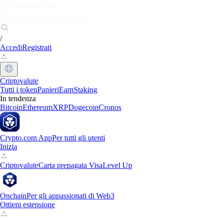
Mercati
Privati
Aziende
Scopri
/
Accedi
Registrati
Criptovalute
Tutti i token
Panieri
Earn
Staking
In tendenza
Bitcoin
Ethereum
XRP
Dogecoin
Cronos
Crypto.com App
Per tutti gli utenti
Inizia
Criptovalute
Carta prepagata Visa
Level Up
Onchain
Per gli appassionati di Web3
Ottieni estensione