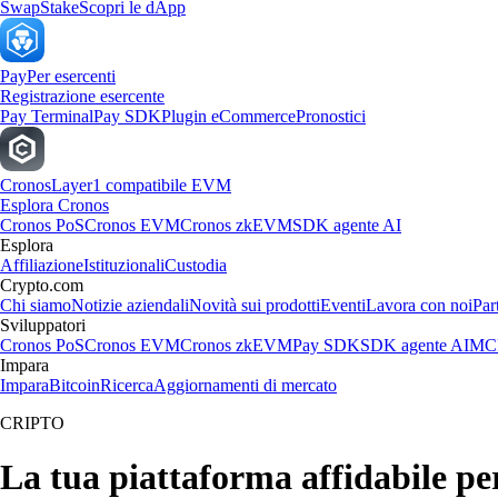
Swap
Stake
Scopri le dApp
Pay
Per esercenti
Registrazione esercente
Pay Terminal
Pay SDK
Plugin eCommerce
Pronostici
Cronos
Layer1 compatibile EVM
Esplora Cronos
Cronos PoS
Cronos EVM
Cronos zkEVM
SDK agente AI
Esplora
Affiliazione
Istituzionali
Custodia
Crypto.com
Chi siamo
Notizie aziendali
Novità sui prodotti
Eventi
Lavora con noi
Par
Sviluppatori
Cronos PoS
Cronos EVM
Cronos zkEVM
Pay SDK
SDK agente AI
MCP
Impara
Impara
Bitcoin
Ricerca
Aggiornamenti di mercato
CRIPTO
La tua piattaforma affidabi