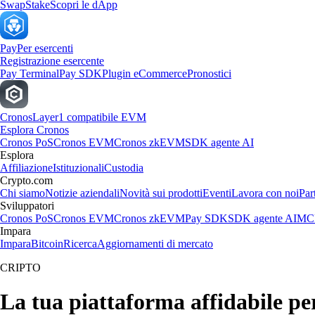
Swap
Stake
Scopri le dApp
Pay
Per esercenti
Registrazione esercente
Pay Terminal
Pay SDK
Plugin eCommerce
Pronostici
Cronos
Layer1 compatibile EVM
Esplora Cronos
Cronos PoS
Cronos EVM
Cronos zkEVM
SDK agente AI
Esplora
Affiliazione
Istituzionali
Custodia
Crypto.com
Chi siamo
Notizie aziendali
Novità sui prodotti
Eventi
Lavora con noi
Par
Sviluppatori
Cronos PoS
Cronos EVM
Cronos zkEVM
Pay SDK
SDK agente AI
MCP
Impara
Impara
Bitcoin
Ricerca
Aggiornamenti di mercato
CRIPTO
La tua piattaforma affidabile p