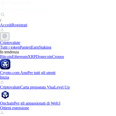
Mercati
Privati
Aziende
Scopri
/
Accedi
Registrati
Criptovalute
Tutti i token
Panieri
Earn
Staking
In tendenza
Bitcoin
Ethereum
XRP
Dogecoin
Cronos
Crypto.com App
Per tutti gli utenti
Inizia
Criptovalute
Carta prepagata Visa
Level Up
Onchain
Per gli appassionati di Web3
Ottieni estensione