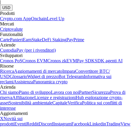
|
USD
Prodotti
Crypto.com App
Onchain
Level Up
Mercati
Criptovalute
Funzionalità
Carte
Panieri
Earn
Stake
DeFi Staking
Pay
Prime
Aziende
Custodia
Pay (per i rivenditori)
Sviluppatori
Cronos PoS
Cronos EVM
Cronos zkEVM
Pay SDK
SDK agenti AI
Risorse
Ricerca
Aggiornamenti di mercato
Impara
Convertitore BTC/
USD
Glossario
Widget di prezzo
Bot Telegram
Informativa sui
reclami
Assistenza
Panoramica crypto
Azienda
Chi siamo
Piano di sviluppo
Lavora con noi
Partner
Sicurezza
Prova di
riserva
Affiliazione
Licenze e registrazioni
Hub esplorazione crypto-
asset
Sostenibilità ambientale
Capitale
Verifica
Politica sui conflitti di
interesse
Aggiornamenti
X
Novità sui
prodotti
Eventi
Reddit
Discord
Instagram
Facebook
Linkedin
TradingView