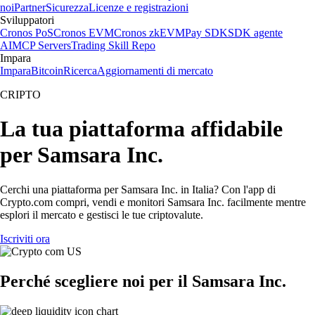
noi
Partner
Sicurezza
Licenze e registrazioni
Sviluppatori
Cronos PoS
Cronos EVM
Cronos zkEVM
Pay SDK
SDK agente
AI
MCP Servers
Trading Skill Repo
Impara
Impara
Bitcoin
Ricerca
Aggiornamenti di mercato
CRIPTO
La tua piattaforma affidabile
per Samsara Inc.
Cerchi una piattaforma per Samsara Inc. in Italia? Con l'app di
Crypto.com compri, vendi e monitori Samsara Inc. facilmente mentre
esplori il mercato e gestisci le tue criptovalute.
Iscriviti ora
Perché scegliere noi per il Samsara Inc.