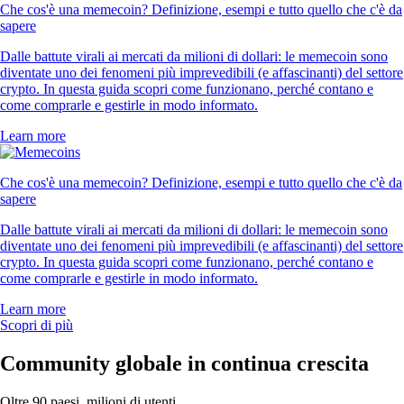
Che cos'è una memecoin? Definizione, esempi e tutto quello che c'è da
sapere
Dalle battute virali ai mercati da milioni di dollari: le memecoin sono
diventate uno dei fenomeni più imprevedibili (e affascinanti) del settore
crypto. In questa guida scopri come funzionano, perché contano e
come comprarle e gestirle in modo informato.
Learn more
Che cos'è una memecoin? Definizione, esempi e tutto quello che c'è da
sapere
Dalle battute virali ai mercati da milioni di dollari: le memecoin sono
diventate uno dei fenomeni più imprevedibili (e affascinanti) del settore
crypto. In questa guida scopri come funzionano, perché contano e
come comprarle e gestirle in modo informato.
Learn more
Scopri di più
Community globale in continua crescita
Oltre 90 paesi, milioni di utenti