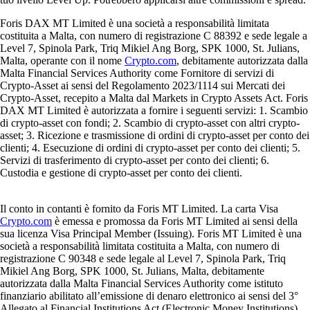
Foris DAX MT Limited è una società a responsabilità limitata
costituita a Malta, con numero di registrazione C 88392 e sede legale a
Level 7, Spinola Park, Triq Mikiel Ang Borg, SPK 1000, St. Julians,
Malta, operante con il nome
Crypto.com
, debitamente autorizzata dalla
Malta Financial Services Authority come Fornitore di servizi di
Crypto-Asset ai sensi del Regolamento 2023/1114 sui Mercati dei
Crypto-Asset, recepito a Malta dal Markets in Crypto Assets Act. Foris
DAX MT Limited è autorizzata a fornire i seguenti servizi: 1. Scambio
di crypto-asset con fondi; 2. Scambio di crypto-asset con altri crypto-
asset; 3. Ricezione e trasmissione di ordini di crypto-asset per conto dei
clienti; 4. Esecuzione di ordini di crypto-asset per conto dei clienti; 5.
Servizi di trasferimento di crypto-asset per conto dei clienti; 6.
Custodia e gestione di crypto-asset per conto dei clienti.
Il conto in contanti è fornito da Foris MT Limited. La carta Visa
Crypto.com
è emessa e promossa da Foris MT Limited ai sensi della
sua licenza Visa Principal Member (Issuing). Foris MT Limited è una
società a responsabilità limitata costituita a Malta, con numero di
registrazione C 90348 e sede legale al Level 7, Spinola Park, Triq
Mikiel Ang Borg, SPK 1000, St. Julians, Malta, debitamente
autorizzata dalla Malta Financial Services Authority come istituto
finanziario abilitato all’emissione di denaro elettronico ai sensi del 3°
Allegato al Financial Institutions Act (Electronic Money Institutions).