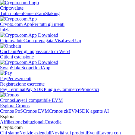
Criptovalute
Tutti i token
Panieri
Earn
Staking
Crypto.com App
Per tutti gli utenti
Inizia
Criptovalute
Carta prepagata Visa
Level Up
Onchain
Per gli appassionati di Web3
Ottieni estensione
Swap
Stake
Scopri le dApp
Pay
Per esercenti
Registrazione esercente
Pay Terminal
Pay SDK
Plugin eCommerce
Pronostici
Cronos
Layer1 compatibile EVM
Esplora Cronos
Cronos PoS
Cronos EVM
Cronos zkEVM
SDK agente AI
Esplora
Affiliazione
Istituzionali
Custodia
Crypto.com
Chi siamo
Notizie aziendali
Novità sui prodotti
Eventi
Lavora con