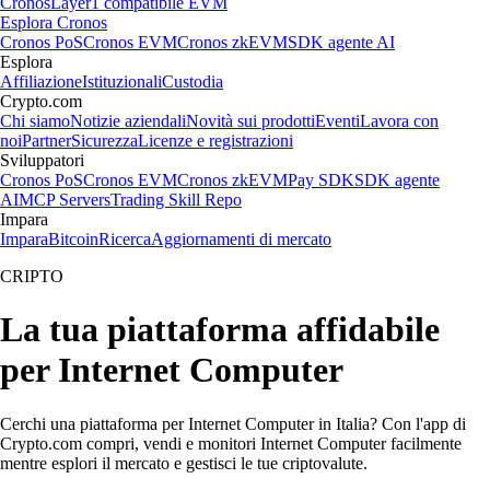
Cronos
Layer1 compatibile EVM
Esplora Cronos
Cronos PoS
Cronos EVM
Cronos zkEVM
SDK agente AI
Esplora
Affiliazione
Istituzionali
Custodia
Crypto.com
Chi siamo
Notizie aziendali
Novità sui prodotti
Eventi
Lavora con
noi
Partner
Sicurezza
Licenze e registrazioni
Sviluppatori
Cronos PoS
Cronos EVM
Cronos zkEVM
Pay SDK
SDK agente
AI
MCP Servers
Trading Skill Repo
Impara
Impara
Bitcoin
Ricerca
Aggiornamenti di mercato
CRIPTO
La tua piattaforma affidabile
per Internet Computer
Cerchi una piattaforma per Internet Computer in Italia? Con l'app di
Crypto.com compri, vendi e monitori Internet Computer facilmente
mentre esplori il mercato e gestisci le tue criptovalute.