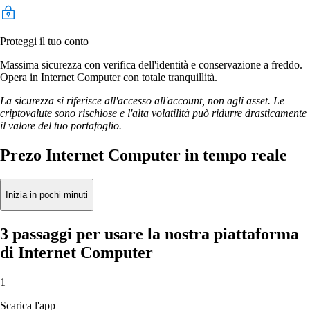
Proteggi il tuo conto
Massima sicurezza con verifica dell'identità e conservazione a freddo.
Opera in Internet Computer con totale tranquillità.
La sicurezza si riferisce all'accesso all'account, non agli asset. Le
criptovalute sono rischiose e l'alta volatilità può ridurre drasticamente
il valore del tuo portafoglio.
Prezo Internet Computer in tempo reale
Inizia in pochi minuti
3 passaggi per usare la nostra piattaforma
di Internet Computer
1
Scarica l'app