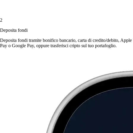
2
Deposita fondi
Deposita fondi tramite bonifico bancario, carta di credito/debito, Apple
Pay o Google Pay, oppure trasferisci cripto sul tuo portafoglio.