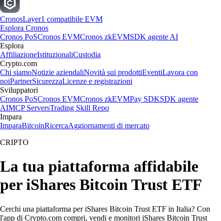
Cronos
Layer1 compatibile EVM
Esplora Cronos
Cronos PoS
Cronos EVM
Cronos zkEVM
SDK agente AI
Esplora
Affiliazione
Istituzionali
Custodia
Crypto.com
Chi siamo
Notizie aziendali
Novità sui prodotti
Eventi
Lavora con
noi
Partner
Sicurezza
Licenze e registrazioni
Sviluppatori
Cronos PoS
Cronos EVM
Cronos zkEVM
Pay SDK
SDK agente
AI
MCP Servers
Trading Skill Repo
Impara
Impara
Bitcoin
Ricerca
Aggiornamenti di mercato
CRIPTO
La tua piattaforma affidabile
per iShares Bitcoin Trust ETF
Cerchi una piattaforma per iShares Bitcoin Trust ETF in Italia? Con
l'app di Crypto.com compri, vendi e monitori iShares Bitcoin Trust