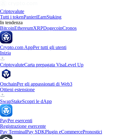
Criptovalute
Tutti i token
Panieri
Earn
Staking
In tendenza
Bitcoin
Ethereum
XRP
Dogecoin
Cronos
Crypto.com App
Per tutti gli utenti
Inizia
Criptovalute
Carta prepagata Visa
Level Up
Onchain
Per gli appassionati di Web3
Ottieni estensione
Swap
Stake
Scopri le dApp
Pay
Per esercenti
Registrazione esercente
Pay Terminal
Pay SDK
Plugin eCommerce
Pronostici