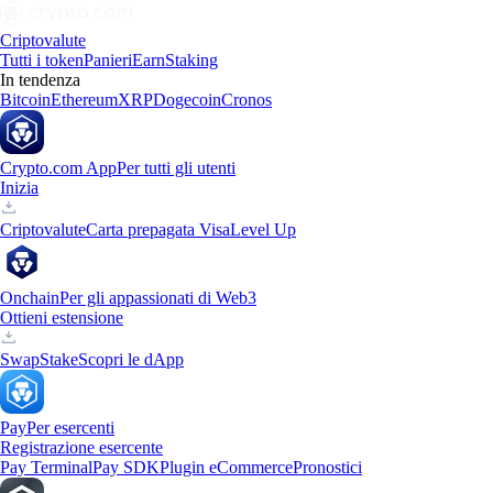
Criptovalute
Tutti i token
Panieri
Earn
Staking
In tendenza
Bitcoin
Ethereum
XRP
Dogecoin
Cronos
Crypto.com App
Per tutti gli utenti
Inizia
Criptovalute
Carta prepagata Visa
Level Up
Onchain
Per gli appassionati di Web3
Ottieni estensione
Swap
Stake
Scopri le dApp
Pay
Per esercenti
Registrazione esercente
Pay Terminal
Pay SDK
Plugin eCommerce
Pronostici