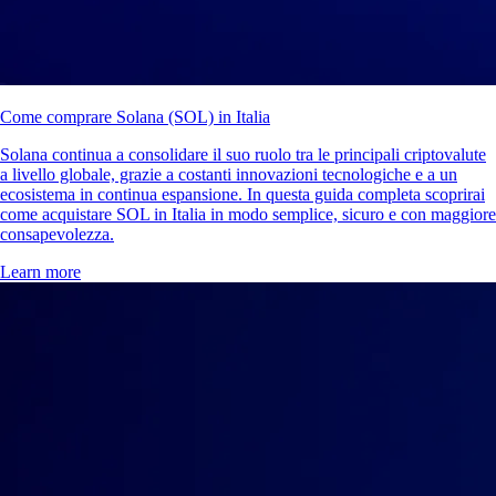
Come comprare Solana (SOL) in Italia
Solana continua a consolidare il suo ruolo tra le principali criptovalute
a livello globale, grazie a costanti innovazioni tecnologiche e a un
ecosistema in continua espansione. In questa guida completa scoprirai
come acquistare SOL in Italia in modo semplice, sicuro e con maggiore
consapevolezza.
Learn more