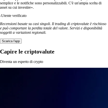
semplice e le notifiche sono personalizzabili. C'è un'ampia scelta di
asset su cui investire».
-
Utente verificato
Recensioni basate su casi singoli. Il trading di criptovalute è rischioso
e può comportare la perdita totale del valore. Servizi e disponibilità
soggetti a variazioni regionali.
Scarica l'app
Capire le criptovalute
Diventa un esperto di crypto