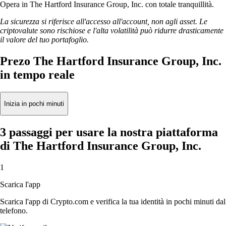
Opera in The Hartford Insurance Group, Inc. con totale tranquillità.
La sicurezza si riferisce all'accesso all'account, non agli asset. Le
criptovalute sono rischiose e l'alta volatilità può ridurre drasticamente
il valore del tuo portafoglio.
Prezo The Hartford Insurance Group, Inc.
in tempo reale
Inizia in pochi minuti
3 passaggi per usare la nostra piattaforma
di The Hartford Insurance Group, Inc.
1
Scarica l'app
Scarica l'app di Crypto.com e verifica la tua identità in pochi minuti dal
telefono.