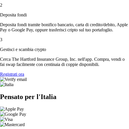
2
Deposita fondi
Deposita fondi tramite bonifico bancario, carta di credito/debito, Apple
Pay o Google Pay, oppure trasferisci cripto sul tuo portafoglio.
3
Gestisci e scambia crypto
Cerca The Hartford Insurance Group, Inc. nell'app. Compra, vendi o
fai swap facilmente con centinaia di coppie disponibili.
Registrati ora
Pensato per l'Italia