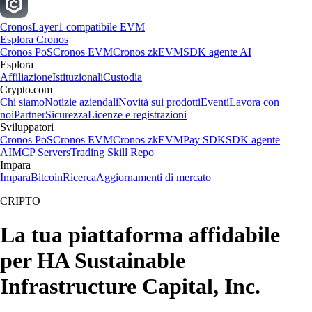
Cronos
Layer1 compatibile EVM
Esplora Cronos
Cronos PoS
Cronos EVM
Cronos zkEVM
SDK agente AI
Esplora
Affiliazione
Istituzionali
Custodia
Crypto.com
Chi siamo
Notizie aziendali
Novità sui prodotti
Eventi
Lavora con
noi
Partner
Sicurezza
Licenze e registrazioni
Sviluppatori
Cronos PoS
Cronos EVM
Cronos zkEVM
Pay SDK
SDK agente
AI
MCP Servers
Trading Skill Repo
Impara
Impara
Bitcoin
Ricerca
Aggiornamenti di mercato
CRIPTO
La tua piattaforma affidabile
per HA Sustainable
Infrastructure Capital, Inc.