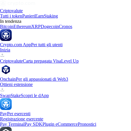
Criptovalute
Tutti i token
Panieri
Earn
Staking
In tendenza
Bitcoin
Ethereum
XRP
Dogecoin
Cronos
Crypto.com App
Per tutti gli utenti
Inizia
Criptovalute
Carta prepagata Visa
Level Up
Onchain
Per gli appassionati di Web3
Ottieni estensione
Swap
Stake
Scopri le dApp
Pay
Per esercenti
Registrazione esercente
Pay Terminal
Pay SDK
Plugin eCommerce
Pronostici