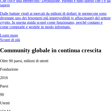
Che cos'è una memecoin? Definizione, esempi e tutto quello che c'è da
sapere
Dalle battute virali ai mercati da milioni di dollari: le memecoin sono
diventate uno dei fenomeni più imprevedibili (e affascinanti) del settore
crypto. In questa guida scopri come funzionano, perché contano e
come comprarle e gestirle in modo informato.
Learn more
Scopri di più
Community globale in continua crescita
Oltre 90 paesi, milioni di utenti
Fondazione
2016
Paesi
90
Utenti