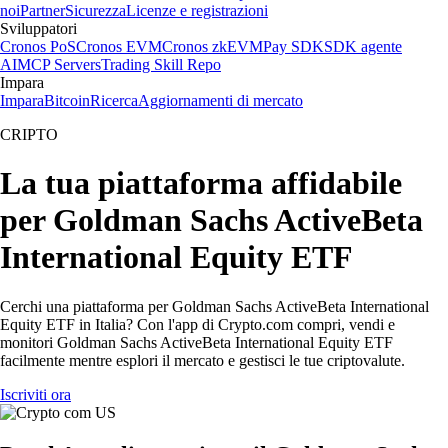
noi
Partner
Sicurezza
Licenze e registrazioni
Sviluppatori
Cronos PoS
Cronos EVM
Cronos zkEVM
Pay SDK
SDK agente
AI
MCP Servers
Trading Skill Repo
Impara
Impara
Bitcoin
Ricerca
Aggiornamenti di mercato
CRIPTO
La tua piattaforma affidabile
per Goldman Sachs ActiveBeta
International Equity ETF
Cerchi una piattaforma per Goldman Sachs ActiveBeta International
Equity ETF in Italia? Con l'app di Crypto.com compri, vendi e
monitori Goldman Sachs ActiveBeta International Equity ETF
facilmente mentre esplori il mercato e gestisci le tue criptovalute.
Iscriviti ora