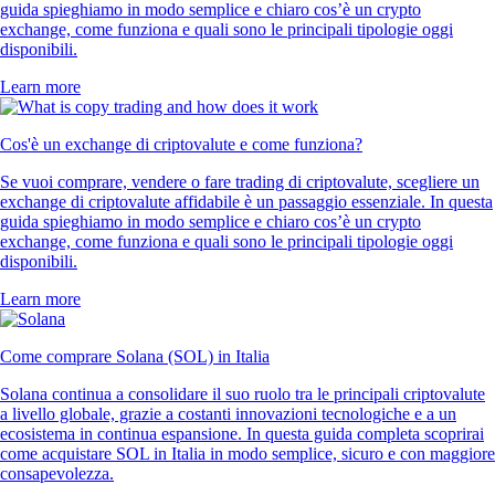
guida spieghiamo in modo semplice e chiaro cos’è un crypto
exchange, come funziona e quali sono le principali tipologie oggi
disponibili.
Learn more
Cos'è un exchange di criptovalute e come funziona?
Se vuoi comprare, vendere o fare trading di criptovalute, scegliere un
exchange di criptovalute affidabile è un passaggio essenziale. In questa
guida spieghiamo in modo semplice e chiaro cos’è un crypto
exchange, come funziona e quali sono le principali tipologie oggi
disponibili.
Learn more
Come comprare Solana (SOL) in Italia
Solana continua a consolidare il suo ruolo tra le principali criptovalute
a livello globale, grazie a costanti innovazioni tecnologiche e a un
ecosistema in continua espansione. In questa guida completa scoprirai
come acquistare SOL in Italia in modo semplice, sicuro e con maggiore
consapevolezza.