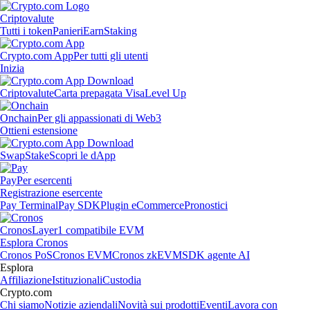
Criptovalute
Tutti i token
Panieri
Earn
Staking
Crypto.com App
Per tutti gli utenti
Inizia
Criptovalute
Carta prepagata Visa
Level Up
Onchain
Per gli appassionati di Web3
Ottieni estensione
Swap
Stake
Scopri le dApp
Pay
Per esercenti
Registrazione esercente
Pay Terminal
Pay SDK
Plugin eCommerce
Pronostici
Cronos
Layer1 compatibile EVM
Esplora Cronos
Cronos PoS
Cronos EVM
Cronos zkEVM
SDK agente AI
Esplora
Affiliazione
Istituzionali
Custodia
Crypto.com
Chi siamo
Notizie aziendali
Novità sui prodotti
Eventi
Lavora con