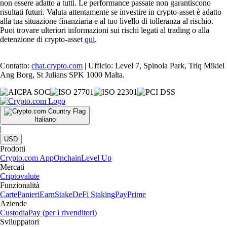
non essere adatto a tutti. Le performance passate non garantiscono
risultati futuri. Valuta attentamente se investire in crypto-asset è adatto
alla tua situazione finanziaria e al tuo livello di tolleranza al rischio.
Puoi trovare ulteriori informazioni sui rischi legati al trading o alla
detenzione di crypto-asset
qui
.
Contatto:
chat.crypto.com
| Ufficio: Level 7, Spinola Park, Triq Mikiel
Ang Borg, St Julians SPK 1000 Malta.
Italiano
|
USD
Prodotti
Crypto.com App
Onchain
Level Up
Mercati
Criptovalute
Funzionalità
Carte
Panieri
Earn
Stake
DeFi Staking
Pay
Prime
Aziende
Custodia
Pay (per i rivenditori)
Sviluppatori