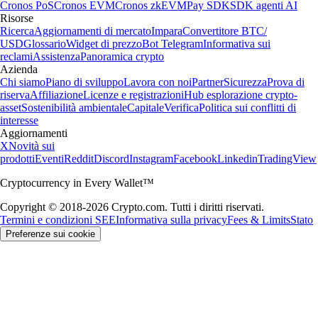
Cronos PoS
Cronos EVM
Cronos zkEVM
Pay SDK
SDK agenti AI
Risorse
Ricerca
Aggiornamenti di mercato
Impara
Convertitore BTC/
USD
Glossario
Widget di prezzo
Bot Telegram
Informativa sui
reclami
Assistenza
Panoramica crypto
Azienda
Chi siamo
Piano di sviluppo
Lavora con noi
Partner
Sicurezza
Prova di
riserva
Affiliazione
Licenze e registrazioni
Hub esplorazione crypto-
asset
Sostenibilità ambientale
Capitale
Verifica
Politica sui conflitti di
interesse
Aggiornamenti
X
Novità sui
prodotti
Eventi
Reddit
Discord
Instagram
Facebook
Linkedin
TradingView
Cryptocurrency in Every Wallet™
Copyright © 2018-2026 Crypto.com. Tutti i diritti riservati.
Termini e condizioni SEE
Informativa sulla privacy
Fees & Limits
Stato
Preferenze sui cookie