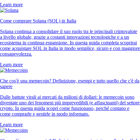
Learn more
Come comprare Solana (SOL) in Italia
Solana continua a consolidare il suo ruolo tra le principali criptovalute
a livello globale, grazie a costanti innovazioni tecnologiche e a un
ecosistema in continua espansione. In questa guida completa scoprirai
come acquistare SOL in Italia in modo semplice, sicuro e con maggiore
consapevolezza.
Learn more
Che cos'è una memecoin? Definizione, esempi e tutto quello che c'è da
sapere
Dalle battute virali ai mercati da milioni di dollari: le memecoin sono
diventate uno dei fenomeni più imprevedibili (e affascinanti) del settore
crypto. In questa guida scopri come funzionano, perché contano e
come comprarle e gestirle in modo informato.
Learn more