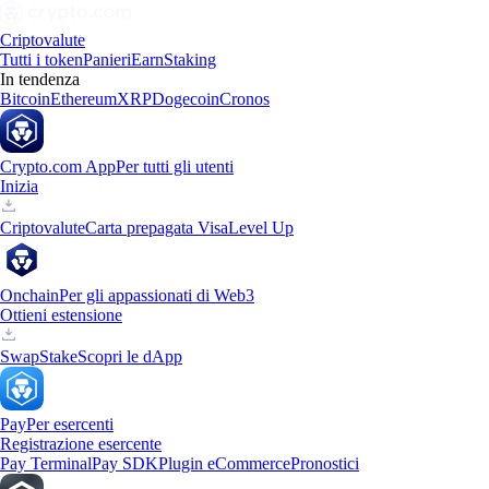
Criptovalute
Tutti i token
Panieri
Earn
Staking
In tendenza
Bitcoin
Ethereum
XRP
Dogecoin
Cronos
Crypto.com App
Per tutti gli utenti
Inizia
Criptovalute
Carta prepagata Visa
Level Up
Onchain
Per gli appassionati di Web3
Ottieni estensione
Swap
Stake
Scopri le dApp
Pay
Per esercenti
Registrazione esercente
Pay Terminal
Pay SDK
Plugin eCommerce
Pronostici