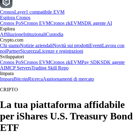
Cronos
Layer1 compatibile EVM
Esplora Cronos
Cronos PoS
Cronos EVM
Cronos zkEVM
SDK agente AI
Esplora
Affiliazione
Istituzionali
Custodia
Crypto.com
Chi siamo
Notizie aziendali
Novità sui prodotti
Eventi
Lavora con
noi
Partner
Sicurezza
Licenze e registrazioni
Sviluppatori
Cronos PoS
Cronos EVM
Cronos zkEVM
Pay SDK
SDK agente
AI
MCP Servers
Trading Skill Repo
Impara
Impara
Bitcoin
Ricerca
Aggiornamenti di mercato
CRIPTO
La tua piattaforma affidabile
per iShares U.S. Treasury Bond
ETF