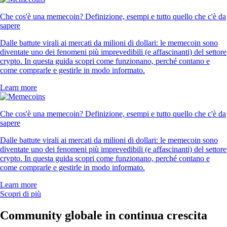
Che cos'è una memecoin? Definizione, esempi e tutto quello che c'è da
sapere
Dalle battute virali ai mercati da milioni di dollari: le memecoin sono
diventate uno dei fenomeni più imprevedibili (e affascinanti) del settore
crypto. In questa guida scopri come funzionano, perché contano e
come comprarle e gestirle in modo informato.
Learn more
Che cos'è una memecoin? Definizione, esempi e tutto quello che c'è da
sapere
Dalle battute virali ai mercati da milioni di dollari: le memecoin sono
diventate uno dei fenomeni più imprevedibili (e affascinanti) del settore
crypto. In questa guida scopri come funzionano, perché contano e
come comprarle e gestirle in modo informato.
Learn more
Scopri di più
Community globale in continua crescita