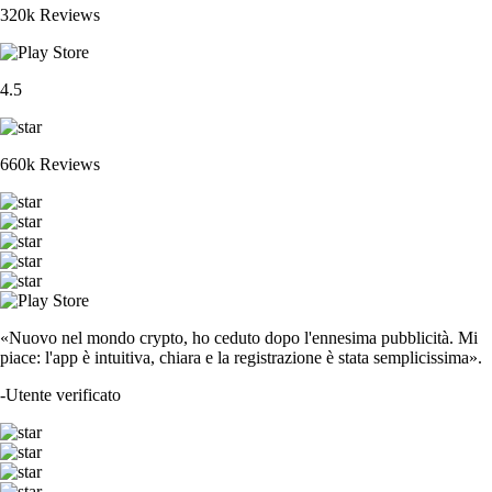
320k Reviews
4.5
660k Reviews
«Nuovo nel mondo crypto, ho ceduto dopo l'ennesima pubblicità. Mi
piace: l'app è intuitiva, chiara e la registrazione è stata semplicissima».
-
Utente verificato