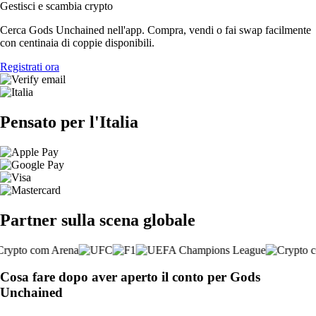
Gestisci e scambia crypto
Cerca Gods Unchained nell'app. Compra, vendi o fai swap facilmente
con centinaia di coppie disponibili.
Registrati ora
Pensato per l'Italia
Partner sulla scena globale
Cosa fare dopo aver aperto il conto per Gods
Unchained