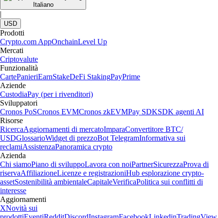
Italiano
|
USD
Prodotti
Crypto.com App
Onchain
Level Up
Mercati
Criptovalute
Funzionalità
Carte
Panieri
Earn
Stake
DeFi Staking
Pay
Prime
Aziende
Custodia
Pay (per i rivenditori)
Sviluppatori
Cronos PoS
Cronos EVM
Cronos zkEVM
Pay SDK
SDK agenti AI
Risorse
Ricerca
Aggiornamenti di mercato
Impara
Convertitore BTC/
USD
Glossario
Widget di prezzo
Bot Telegram
Informativa sui
reclami
Assistenza
Panoramica crypto
Azienda
Chi siamo
Piano di sviluppo
Lavora con noi
Partner
Sicurezza
Prova di
riserva
Affiliazione
Licenze e registrazioni
Hub esplorazione crypto-
asset
Sostenibilità ambientale
Capitale
Verifica
Politica sui conflitti di
interesse
Aggiornamenti
X
Novità sui
prodotti
Eventi
Reddit
Discord
Instagram
Facebook
Linkedin
TradingView