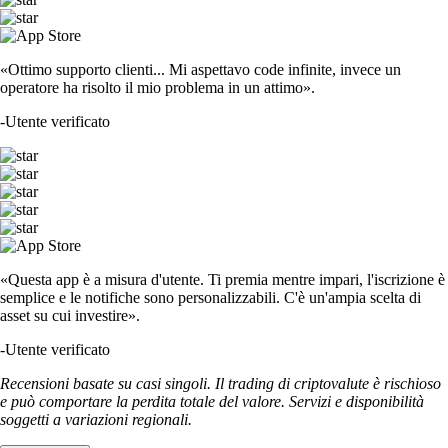
«Ottimo supporto clienti... Mi aspettavo code infinite, invece un
operatore ha risolto il mio problema in un attimo».
-
Utente verificato
«Questa app è a misura d'utente. Ti premia mentre impari, l'iscrizione è
semplice e le notifiche sono personalizzabili. C'è un'ampia scelta di
asset su cui investire».
-
Utente verificato
Recensioni basate su casi singoli. Il trading di criptovalute è rischioso
e può comportare la perdita totale del valore. Servizi e disponibilità
soggetti a variazioni regionali.