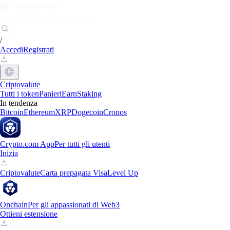
Mercati
Privati
Aziende
Scopri
/
Accedi
Registrati
Criptovalute
Tutti i token
Panieri
Earn
Staking
In tendenza
Bitcoin
Ethereum
XRP
Dogecoin
Cronos
Crypto.com App
Per tutti gli utenti
Inizia
Criptovalute
Carta prepagata Visa
Level Up
Onchain
Per gli appassionati di Web3
Ottieni estensione