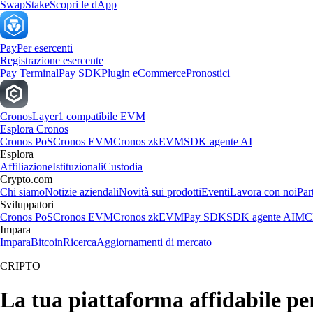
Swap
Stake
Scopri le dApp
Pay
Per esercenti
Registrazione esercente
Pay Terminal
Pay SDK
Plugin eCommerce
Pronostici
Cronos
Layer1 compatibile EVM
Esplora Cronos
Cronos PoS
Cronos EVM
Cronos zkEVM
SDK agente AI
Esplora
Affiliazione
Istituzionali
Custodia
Crypto.com
Chi siamo
Notizie aziendali
Novità sui prodotti
Eventi
Lavora con noi
Par
Sviluppatori
Cronos PoS
Cronos EVM
Cronos zkEVM
Pay SDK
SDK agente AI
MCP
Impara
Impara
Bitcoin
Ricerca
Aggiornamenti di mercato
CRIPTO
La tua piattaforma affidabile pe