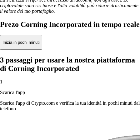
criptovalute sono rischiose e l'alta volatilità può ridurre drasticamente
il valore del tuo portafoglio.
Prezo Corning Incorporated in tempo reale
Inizia in pochi minuti
3 passaggi per usare la nostra piattaforma
di Corning Incorporated
1
Scarica l'app
Scarica l'app di Crypto.com e verifica la tua identità in pochi minuti dal
telefono.