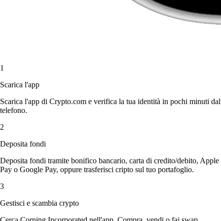
1
Scarica l'app
Scarica l'app di Crypto.com e verifica la tua identità in pochi minuti dal
telefono.
2
Deposita fondi
Deposita fondi tramite bonifico bancario, carta di credito/debito, Apple
Pay o Google Pay, oppure trasferisci cripto sul tuo portafoglio.
3
Gestisci e scambia crypto
Cerca Corning Incorporated nell'app. Compra, vendi o fai swap