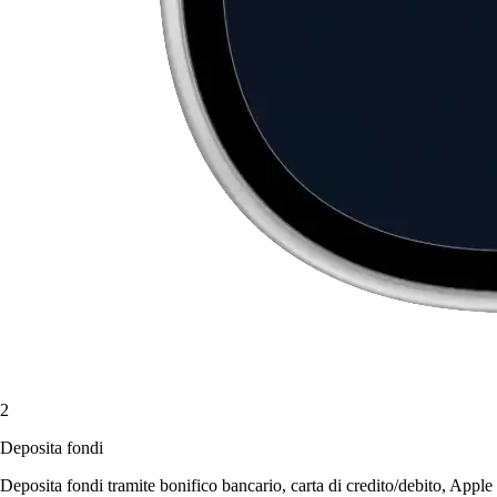
2
Deposita fondi
Deposita fondi tramite bonifico bancario, carta di credito/debito, Apple