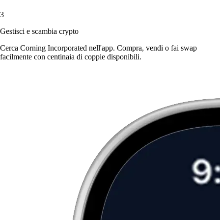
3
Gestisci e scambia crypto
Cerca Corning Incorporated nell'app. Compra, vendi o fai swap
facilmente con centinaia di coppie disponibili.