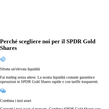
Perché scegliere noi per il SPDR Gold
Shares
Sfrutta un'elevata liquidità
Fai trading senza attese. La nostra liquidità costante garantisce
operazioni in SPDR Gold Shares rapide e con tariffe trasparenti.
Combina i tuoi asset
Connetti i tuoi asset al mercato. Combina SPDR Gold Shares con