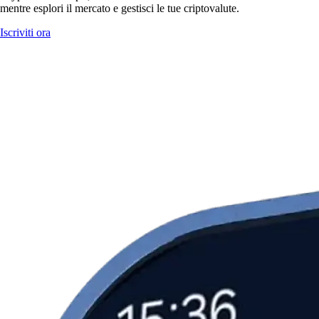
mentre esplori il mercato e gestisci le tue criptovalute.
Iscriviti ora