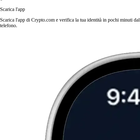
Scarica l'app
Scarica l'app di Crypto.com e verifica la tua identità in pochi minuti dal
telefono.