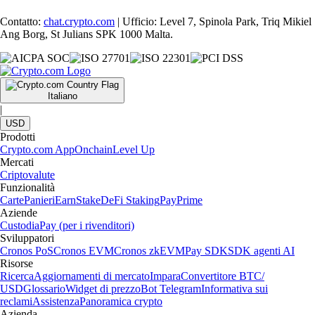
Contatto:
chat.crypto.com
| Ufficio: Level 7, Spinola Park, Triq Mikiel
Ang Borg, St Julians SPK 1000 Malta.
Italiano
|
USD
Prodotti
Crypto.com App
Onchain
Level Up
Mercati
Criptovalute
Funzionalità
Carte
Panieri
Earn
Stake
DeFi Staking
Pay
Prime
Aziende
Custodia
Pay (per i rivenditori)
Sviluppatori
Cronos PoS
Cronos EVM
Cronos zkEVM
Pay SDK
SDK agenti AI
Risorse
Ricerca
Aggiornamenti di mercato
Impara
Convertitore BTC/
USD
Glossario
Widget di prezzo
Bot Telegram
Informativa sui
reclami
Assistenza
Panoramica crypto
Azienda