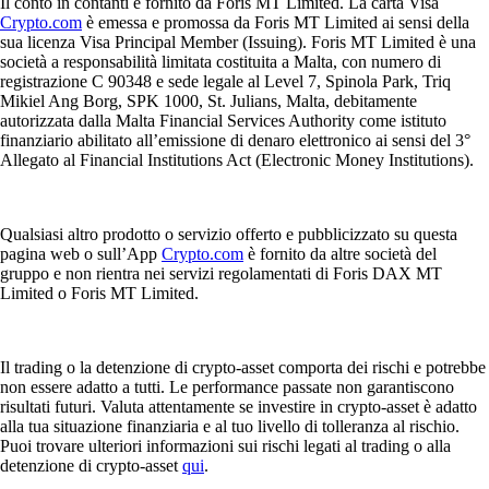
Il conto in contanti è fornito da Foris MT Limited. La carta Visa
Crypto.com
è emessa e promossa da Foris MT Limited ai sensi della
sua licenza Visa Principal Member (Issuing). Foris MT Limited è una
società a responsabilità limitata costituita a Malta, con numero di
registrazione C 90348 e sede legale al Level 7, Spinola Park, Triq
Mikiel Ang Borg, SPK 1000, St. Julians, Malta, debitamente
autorizzata dalla Malta Financial Services Authority come istituto
finanziario abilitato all’emissione di denaro elettronico ai sensi del 3°
Allegato al Financial Institutions Act (Electronic Money Institutions).
Qualsiasi altro prodotto o servizio offerto e pubblicizzato su questa
pagina web o sull’App
Crypto.com
è fornito da altre società del
gruppo e non rientra nei servizi regolamentati di Foris DAX MT
Limited o Foris MT Limited.
Il trading o la detenzione di crypto-asset comporta dei rischi e potrebbe
non essere adatto a tutti. Le performance passate non garantiscono
risultati futuri. Valuta attentamente se investire in crypto-asset è adatto
alla tua situazione finanziaria e al tuo livello di tolleranza al rischio.
Puoi trovare ulteriori informazioni sui rischi legati al trading o alla
detenzione di crypto-asset
qui
.