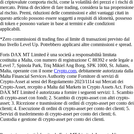
di criptovalute comporta rischi, come la volatilità dei prezzi e i rischi di
mercato. Prima di decidere di fare trading, considera la tua propensione
al rischio. Premi, riduzioni delle commissioni e altri vantaggi citati in
questo articolo possono essere soggetti a requisiti di idoneità, possesso
di token e possono variare in base ai termini e alle condizioni
applicabili.
*Zero commissioni di trading fino al limite di transazioni previsto dal
tuo livello Level Up. Potrebbero applicarsi altre commissioni e spread.
Foris DAX MT Limited è una società a responsabilità limitata
costituita a Malta, con numero di registrazione C 88392 e sede legale a
Level 7, Spinola Park, Triq Mikiel Ang Borg, SPK 1000, St. Julians,
Malta, operante con il nome
Crypto.com
, debitamente autorizzata dalla
Malta Financial Services Authority come Fornitore di servizi di
Crypto-Asset ai sensi del Regolamento 2023/1114 sui Mercati dei
Crypto-Asset, recepito a Malta dal Markets in Crypto Assets Act. Foris
DAX MT Limited è autorizzata a fornire i seguenti servizi: 1. Scambio
di crypto-asset con fondi; 2. Scambio di crypto-asset con altri crypto-
asset; 3. Ricezione e trasmissione di ordini di crypto-asset per conto dei
clienti; 4. Esecuzione di ordini di crypto-asset per conto dei clienti; 5.
Servizi di trasferimento di crypto-asset per conto dei clienti; 6.
Custodia e gestione di crypto-asset per conto dei clienti.