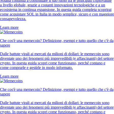
Solana continua a consolidare il suo ruolo tra le principali criptovalute
a livello globale, grazie a costanti innovazioni tecnologiche e a un
ecosistema in continua espansione. In questa guida completa scoprirai
come acquistare SOL in Italia in modo semplice, sicuro e con maggiore
consapevolezza.
Learn more
Che cos'è una memecoin? Definizione, esempi e tutto quello che c'è da
sapere
Dalle battute virali ai mercati da milioni di dollari: le memecoin sono
diventate uno dei fenomeni più imprevedibili (e affascinanti) del settore
crypto. In questa guida scopri come funzionano, perché contano e
come comprarle e gestirle in modo informato.
Learn more
Che cos'è una memecoin? Definizione, esempi e tutto quello che c'è da
sapere
Dalle battute virali ai mercati da milioni di dollari: le memecoin sono
diventate uno dei fenomeni più imprevedibili (e affascinanti) del settore
crypto. In questa guida scopri come funzionano, perché contano e