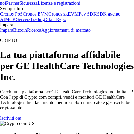
noi
Partner
Sicurezza
Licenze e registrazioni
Sviluppatori
Cronos PoS
Cronos EVM
Cronos zkEVM
Pay SDK
SDK agente
AI
MCP Servers
Trading Skill Repo
Impara
Impara
Bitcoin
Ricerca
Aggiornamenti di mercato
CRIPTO
La tua piattaforma affidabile
per GE HealthCare Technologies
Inc.
Cerchi una piattaforma per GE HealthCare Technologies Inc. in Italia?
Con l'app di Crypto.com compri, vendi e monitori GE HealthCare
Technologies Inc. facilmente mentre esplori il mercato e gestisci le tue
criptovalute.
Iscriviti ora