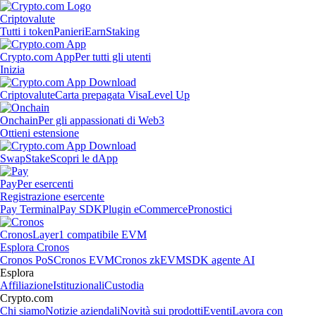
Criptovalute
Tutti i token
Panieri
Earn
Staking
Crypto.com App
Per tutti gli utenti
Inizia
Criptovalute
Carta prepagata Visa
Level Up
Onchain
Per gli appassionati di Web3
Ottieni estensione
Swap
Stake
Scopri le dApp
Pay
Per esercenti
Registrazione esercente
Pay Terminal
Pay SDK
Plugin eCommerce
Pronostici
Cronos
Layer1 compatibile EVM
Esplora Cronos
Cronos PoS
Cronos EVM
Cronos zkEVM
SDK agente AI
Esplora
Affiliazione
Istituzionali
Custodia
Crypto.com
Chi siamo
Notizie aziendali
Novità sui prodotti
Eventi
Lavora con