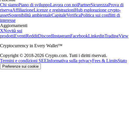
Chi siamo
Piano di sviluppo
Lavora con noi
Partner
Sicurezza
Prova di
riserva
Affiliazione
Licenze e registrazioni
Hub esplorazione crypto-
asset
Sostenibilità ambientale
Capitale
Verifica
Politica sui conflitti di
interesse
Aggiornamenti
X
Novità sui
prodotti
Eventi
Reddit
Discord
Instagram
Facebook
Linkedin
TradingView
Cryptocurrency in Every Wallet™
Copyright © 2018-2026 Crypto.com. Tutti i diritti riservati.
Termini e condizioni SEE
Informativa sulla privacy
Fees & Limits
Stato
Preferenze sui cookie