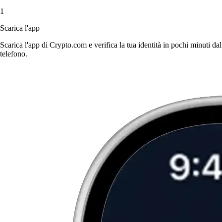
1
Scarica l'app
Scarica l'app di Crypto.com e verifica la tua identità in pochi minuti dal
telefono.