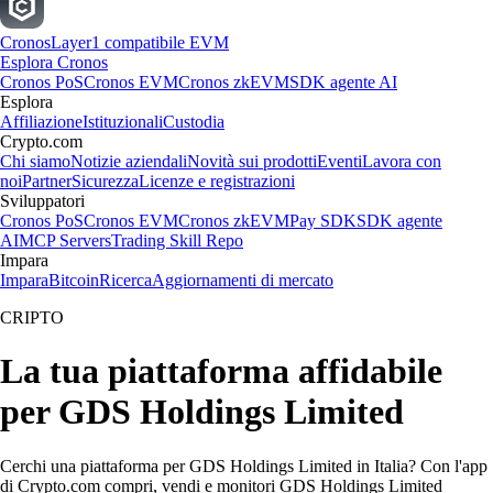
Cronos
Layer1 compatibile EVM
Esplora Cronos
Cronos PoS
Cronos EVM
Cronos zkEVM
SDK agente AI
Esplora
Affiliazione
Istituzionali
Custodia
Crypto.com
Chi siamo
Notizie aziendali
Novità sui prodotti
Eventi
Lavora con
noi
Partner
Sicurezza
Licenze e registrazioni
Sviluppatori
Cronos PoS
Cronos EVM
Cronos zkEVM
Pay SDK
SDK agente
AI
MCP Servers
Trading Skill Repo
Impara
Impara
Bitcoin
Ricerca
Aggiornamenti di mercato
CRIPTO
La tua piattaforma affidabile
per GDS Holdings Limited
Cerchi una piattaforma per GDS Holdings Limited in Italia? Con l'app
di Crypto.com compri, vendi e monitori GDS Holdings Limited