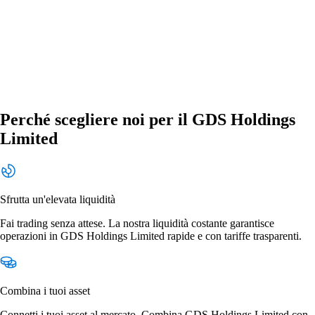
Perché scegliere noi per il GDS Holdings
Limited
Sfrutta un'elevata liquidità
Fai trading senza attese. La nostra liquidità costante garantisce
operazioni in GDS Holdings Limited rapide e con tariffe trasparenti.
Combina i tuoi asset
Connetti i tuoi asset al mercato. Combina GDS Holdings Limited con