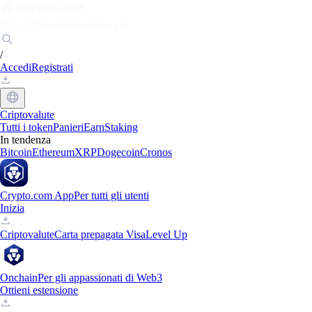
Mercati
Privati
Aziende
Scopri
/
Accedi
Registrati
Criptovalute
Tutti i token
Panieri
Earn
Staking
In tendenza
Bitcoin
Ethereum
XRP
Dogecoin
Cronos
Crypto.com App
Per tutti gli utenti
Inizia
Criptovalute
Carta prepagata Visa
Level Up
Onchain
Per gli appassionati di Web3
Ottieni estensione