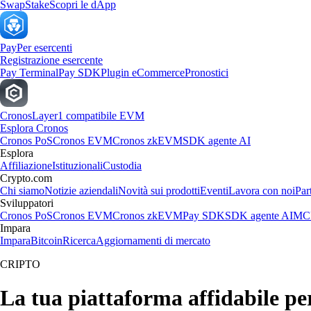
Swap
Stake
Scopri le dApp
Pay
Per esercenti
Registrazione esercente
Pay Terminal
Pay SDK
Plugin eCommerce
Pronostici
Cronos
Layer1 compatibile EVM
Esplora Cronos
Cronos PoS
Cronos EVM
Cronos zkEVM
SDK agente AI
Esplora
Affiliazione
Istituzionali
Custodia
Crypto.com
Chi siamo
Notizie aziendali
Novità sui prodotti
Eventi
Lavora con noi
Par
Sviluppatori
Cronos PoS
Cronos EVM
Cronos zkEVM
Pay SDK
SDK agente AI
MCP
Impara
Impara
Bitcoin
Ricerca
Aggiornamenti di mercato
CRIPTO
La tua piattaforma affidabile p