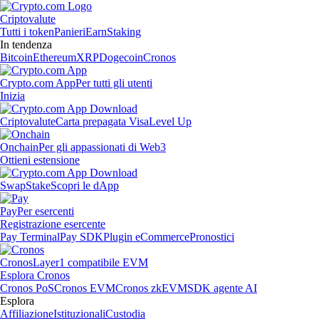
Criptovalute
Tutti i token
Panieri
Earn
Staking
In tendenza
Bitcoin
Ethereum
XRP
Dogecoin
Cronos
Crypto.com App
Per tutti gli utenti
Inizia
Criptovalute
Carta prepagata Visa
Level Up
Onchain
Per gli appassionati di Web3
Ottieni estensione
Swap
Stake
Scopri le dApp
Pay
Per esercenti
Registrazione esercente
Pay Terminal
Pay SDK
Plugin eCommerce
Pronostici
Cronos
Layer1 compatibile EVM
Esplora Cronos
Cronos PoS
Cronos EVM
Cronos zkEVM
SDK agente AI
Esplora
Affiliazione
Istituzionali
Custodia