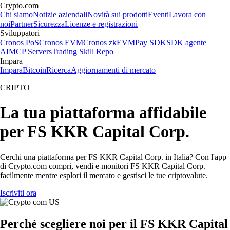
Crypto.com
Chi siamo
Notizie aziendali
Novità sui prodotti
Eventi
Lavora con
noi
Partner
Sicurezza
Licenze e registrazioni
Sviluppatori
Cronos PoS
Cronos EVM
Cronos zkEVM
Pay SDK
SDK agente
AI
MCP Servers
Trading Skill Repo
Impara
Impara
Bitcoin
Ricerca
Aggiornamenti di mercato
CRIPTO
La tua piattaforma affidabile
per FS KKR Capital Corp.
Cerchi una piattaforma per FS KKR Capital Corp. in Italia? Con l'app
di Crypto.com compri, vendi e monitori FS KKR Capital Corp.
facilmente mentre esplori il mercato e gestisci le tue criptovalute.
Iscriviti ora
Perché scegliere noi per il FS KKR Capital