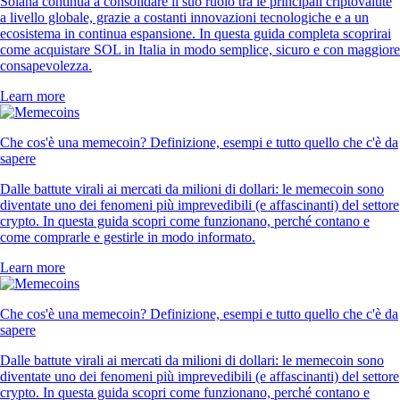
Solana continua a consolidare il suo ruolo tra le principali criptovalute
a livello globale, grazie a costanti innovazioni tecnologiche e a un
ecosistema in continua espansione. In questa guida completa scoprirai
come acquistare SOL in Italia in modo semplice, sicuro e con maggiore
consapevolezza.
Learn more
Che cos'è una memecoin? Definizione, esempi e tutto quello che c'è da
sapere
Dalle battute virali ai mercati da milioni di dollari: le memecoin sono
diventate uno dei fenomeni più imprevedibili (e affascinanti) del settore
crypto. In questa guida scopri come funzionano, perché contano e
come comprarle e gestirle in modo informato.
Learn more
Che cos'è una memecoin? Definizione, esempi e tutto quello che c'è da
sapere
Dalle battute virali ai mercati da milioni di dollari: le memecoin sono
diventate uno dei fenomeni più imprevedibili (e affascinanti) del settore
crypto. In questa guida scopri come funzionano, perché contano e