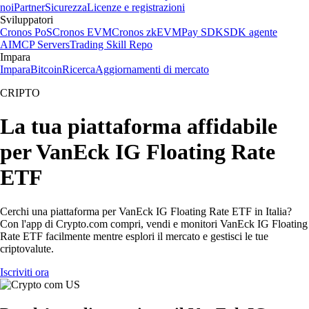
noi
Partner
Sicurezza
Licenze e registrazioni
Sviluppatori
Cronos PoS
Cronos EVM
Cronos zkEVM
Pay SDK
SDK agente
AI
MCP Servers
Trading Skill Repo
Impara
Impara
Bitcoin
Ricerca
Aggiornamenti di mercato
CRIPTO
La tua piattaforma affidabile
per VanEck IG Floating Rate
ETF
Cerchi una piattaforma per VanEck IG Floating Rate ETF in Italia?
Con l'app di Crypto.com compri, vendi e monitori VanEck IG Floating
Rate ETF facilmente mentre esplori il mercato e gestisci le tue
criptovalute.
Iscriviti ora