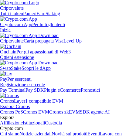
Criptovalute
Tutti i token
Panieri
Earn
Staking
Crypto.com App
Per tutti gli utenti
Inizia
Criptovalute
Carta prepagata Visa
Level Up
Onchain
Per gli appassionati di Web3
Ottieni estensione
Swap
Stake
Scopri le dApp
Pay
Per esercenti
Registrazione esercente
Pay Terminal
Pay SDK
Plugin eCommerce
Pronostici
Cronos
Layer1 compatibile EVM
Esplora Cronos
Cronos PoS
Cronos EVM
Cronos zkEVM
SDK agente AI
Esplora
Affiliazione
Istituzionali
Custodia
Crypto.com
Chi siamo
Notizie aziendali
Novità sui prodotti
Eventi
Lavora con