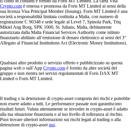
Il conto in contanti è fornito da Foris MT Limited. La carta Visa
Crypto.com
è emessa e promossa da Foris MT Limited ai sensi della
sua licenza Visa Principal Member (Issuing). Foris MT Limited è una
società a responsabilità limitata costituita a Malta, con numero di
registrazione C 90348 e sede legale al Level 7, Spinola Park, Triq
Mikiel Ang Borg, SPK 1000, St. Julians, Malta, debitamente
autorizzata dalla Malta Financial Services Authority come istituto
finanziario abilitato all’emissione di denaro elettronico ai sensi del 3°
Allegato al Financial Institutions Act (Electronic Money Institutions).
Qualsiasi altro prodotto o servizio offerto e pubblicizzato su questa
pagina web o sull’App
Crypto.com
è fornito da altre società del
gruppo e non rientra nei servizi regolamentati di Foris DAX MT
Limited o Foris MT Limited.
Il trading o la detenzione di crypto-asset comporta dei rischi e potrebbe
non essere adatto a tutti. Le performance passate non garantiscono
risultati futuri. Valuta attentamente se investire in crypto-asset è adatto
alla tua situazione finanziaria e al tuo livello di tolleranza al rischio.
Puoi trovare ulteriori informazioni sui rischi legati al trading o alla
detenzione di crypto-asset
qui
.