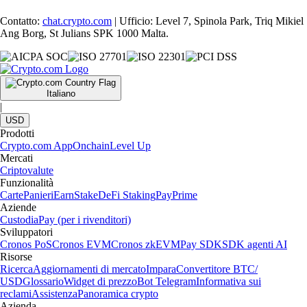
Contatto:
chat.crypto.com
| Ufficio: Level 7, Spinola Park, Triq Mikiel
Ang Borg, St Julians SPK 1000 Malta.
Italiano
|
USD
Prodotti
Crypto.com App
Onchain
Level Up
Mercati
Criptovalute
Funzionalità
Carte
Panieri
Earn
Stake
DeFi Staking
Pay
Prime
Aziende
Custodia
Pay (per i rivenditori)
Sviluppatori
Cronos PoS
Cronos EVM
Cronos zkEVM
Pay SDK
SDK agenti AI
Risorse
Ricerca
Aggiornamenti di mercato
Impara
Convertitore BTC/
USD
Glossario
Widget di prezzo
Bot Telegram
Informativa sui
reclami
Assistenza
Panoramica crypto
Azienda