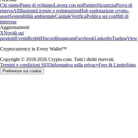
Chi siamo
Piano di sviluppo
Lavora con noi
Partner
Sicurezza
Prova di
riserva
Affiliazione
Licenze e registrazioni
Hub esplorazione crypto-
asset
Sostenibilità ambientale
Capitale
Verifica
Politica sui conflitti di
interesse
Aggiornamenti
X
Novità sui
prodotti
Eventi
Reddit
Discord
Instagram
Facebook
Linkedin
TradingView
Cryptocurrency in Every Wallet™
Copyright © 2018-2026 Crypto.com. Tutti i diritti riservati.
Termini e condizioni SEE
Informativa sulla privacy
Fees & Limits
Stato
Preferenze sui cookie