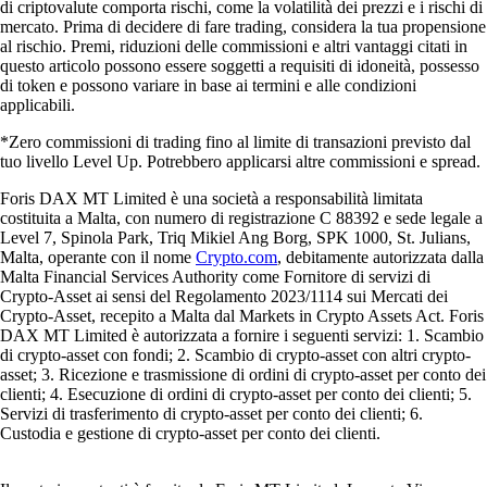
di criptovalute comporta rischi, come la volatilità dei prezzi e i rischi di
mercato. Prima di decidere di fare trading, considera la tua propensione
al rischio. Premi, riduzioni delle commissioni e altri vantaggi citati in
questo articolo possono essere soggetti a requisiti di idoneità, possesso
di token e possono variare in base ai termini e alle condizioni
applicabili.
*Zero commissioni di trading fino al limite di transazioni previsto dal
tuo livello Level Up. Potrebbero applicarsi altre commissioni e spread.
Foris DAX MT Limited è una società a responsabilità limitata
costituita a Malta, con numero di registrazione C 88392 e sede legale a
Level 7, Spinola Park, Triq Mikiel Ang Borg, SPK 1000, St. Julians,
Malta, operante con il nome
Crypto.com
, debitamente autorizzata dalla
Malta Financial Services Authority come Fornitore di servizi di
Crypto-Asset ai sensi del Regolamento 2023/1114 sui Mercati dei
Crypto-Asset, recepito a Malta dal Markets in Crypto Assets Act. Foris
DAX MT Limited è autorizzata a fornire i seguenti servizi: 1. Scambio
di crypto-asset con fondi; 2. Scambio di crypto-asset con altri crypto-
asset; 3. Ricezione e trasmissione di ordini di crypto-asset per conto dei
clienti; 4. Esecuzione di ordini di crypto-asset per conto dei clienti; 5.
Servizi di trasferimento di crypto-asset per conto dei clienti; 6.
Custodia e gestione di crypto-asset per conto dei clienti.