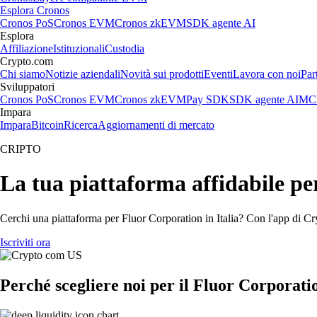
Esplora Cronos
Cronos PoS
Cronos EVM
Cronos zkEVM
SDK agente AI
Esplora
Affiliazione
Istituzionali
Custodia
Crypto.com
Chi siamo
Notizie aziendali
Novità sui prodotti
Eventi
Lavora con noi
Par
Sviluppatori
Cronos PoS
Cronos EVM
Cronos zkEVM
Pay SDK
SDK agente AI
MCP
Impara
Impara
Bitcoin
Ricerca
Aggiornamenti di mercato
CRIPTO
La tua piattaforma affidabile p
Cerchi una piattaforma per Fluor Corporation in Italia? Con l'app di Cr
Iscriviti ora
Perché scegliere noi per il Fluor Corporati