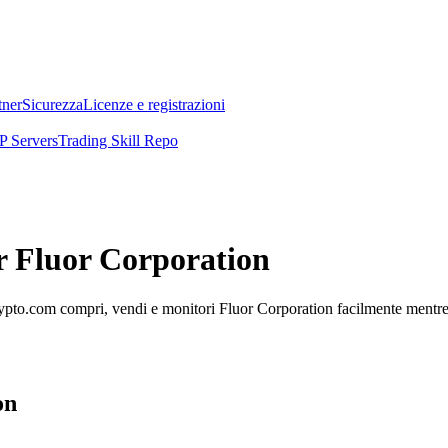
tner
Sicurezza
Licenze e registrazioni
 Servers
Trading Skill Repo
er Fluor Corporation
ypto.com compri, vendi e monitori Fluor Corporation facilmente mentre es
on