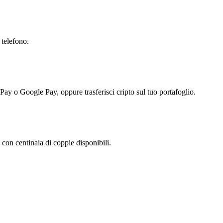
 telefono.
 Pay o Google Pay, oppure trasferisci cripto sul tuo portafoglio.
con centinaia di coppie disponibili.