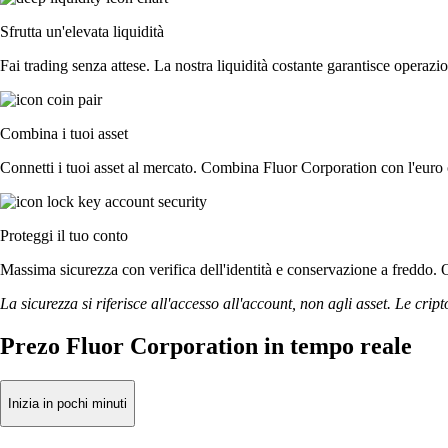
Sfrutta un'elevata liquidità
Fai trading senza attese. La nostra liquidità costante garantisce operazio
Combina i tuoi asset
Connetti i tuoi asset al mercato. Combina Fluor Corporation con l'euro o
Proteggi il tuo conto
Massima sicurezza con verifica dell'identità e conservazione a freddo. O
La sicurezza si riferisce all'accesso all'account, non agli asset. Le cript
Prezo Fluor Corporation in tempo reale
Inizia in pochi minuti