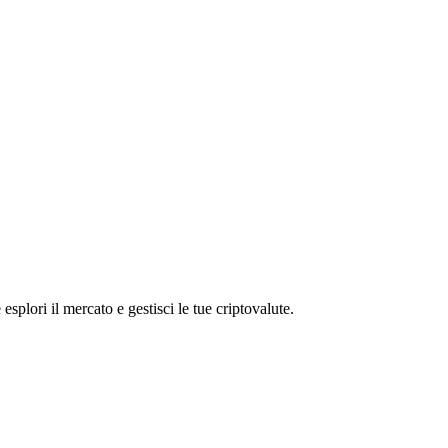
plori il mercato e gestisci le tue criptovalute.