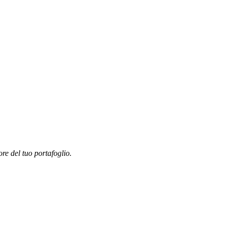
ore del tuo portafoglio.