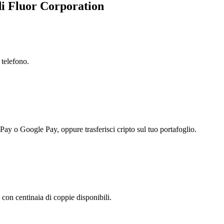
di Fluor Corporation
 telefono.
 Pay o Google Pay, oppure trasferisci cripto sul tuo portafoglio.
con centinaia di coppie disponibili.