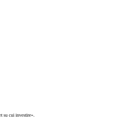
t su cui investire».