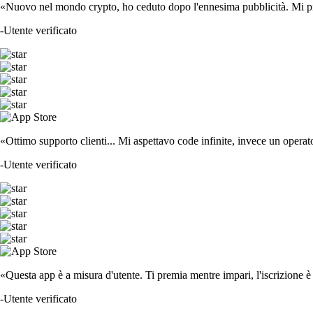
«Nuovo nel mondo crypto, ho ceduto dopo l'ennesima pubblicità. Mi piace
-
Utente verificato
«Ottimo supporto clienti... Mi aspettavo code infinite, invece un operat
-
Utente verificato
«Questa app è a misura d'utente. Ti premia mentre impari, l'iscrizione è 
-
Utente verificato