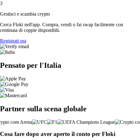
3
Gestisci e scambia crypto
Cerca Floki nell'app. Compra, vendi o fai swap facilmente con
centinaia di coppie disponibili.
Registrati ora
Pensato per l'Italia
Partner sulla scena globale
Cosa fare dopo aver aperto il conto per Floki