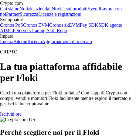
Crypto.com
Chi siamo
Notizie aziendali
Novità sui prodotti
Eventi
Lavora con
noi
Partner
Sicurezza
Licenze e registrazioni
Sviluppatori
Cronos PoS
Cronos EVM
Cronos zkEVM
Pay SDK
SDK agente
AI
MCP Servers
Trading Skill Repo
Impara
Impara
Bitcoin
Ricerca
Aggiornamenti di mercato
CRIPTO
La tua piattaforma affidabile
per Floki
Cerchi una piattaforma per Floki in Italia? Con l'app di Crypto.com
compri, vendi e monitori Floki facilmente mentre esplori il mercato e
gestisci le tue criptovalute.
Iscriviti ora
Perché scegliere noi per il Floki