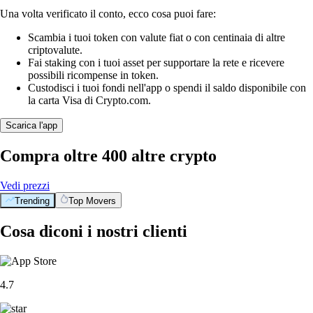
Una volta verificato il conto, ecco cosa puoi fare:
Scambia i tuoi token con valute fiat o con centinaia di altre
criptovalute.
Fai staking con i tuoi asset per supportare la rete e ricevere
possibili ricompense in token.
Custodisci i tuoi fondi nell'app o spendi il saldo disponibile con
la carta Visa di Crypto.com.
Scarica l'app
Compra oltre 400 altre crypto
Vedi prezzi
Trending
Top Movers
Cosa diconi i nostri clienti
4.7