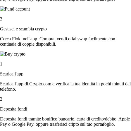
3
Gestisci e scambia crypto
Cerca Floki nell'app. Compra, vendi o fai swap facilmente con
centinaia di coppie disponibili.
1
Scarica l'app
Scarica l'app di Crypto.com e verifica la tua identità in pochi minuti dal
telefono.
2
Deposita fondi
Deposita fondi tramite bonifico bancario, carta di credito/debito, Apple
Pay o Google Pay, oppure trasferisci cripto sul tuo portafoglio.