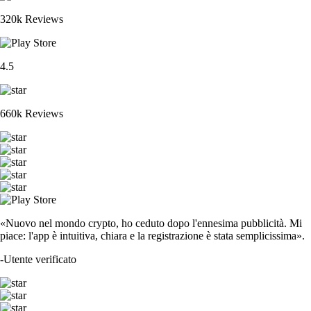
320k Reviews
4.5
660k Reviews
«Nuovo nel mondo crypto, ho ceduto dopo l'ennesima pubblicità. Mi
piace: l'app è intuitiva, chiara e la registrazione è stata semplicissima».
-
Utente verificato