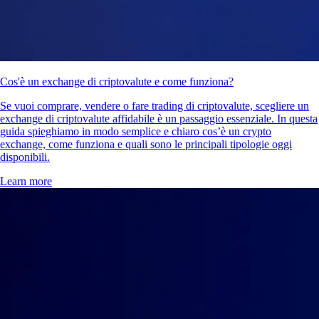
Cos'è un exchange di criptovalute e come funziona?
Se vuoi comprare, vendere o fare trading di criptovalute, scegliere un
exchange di criptovalute affidabile è un passaggio essenziale. In questa
guida spieghiamo in modo semplice e chiaro cos’è un crypto
exchange, come funziona e quali sono le principali tipologie oggi
disponibili.
Learn more