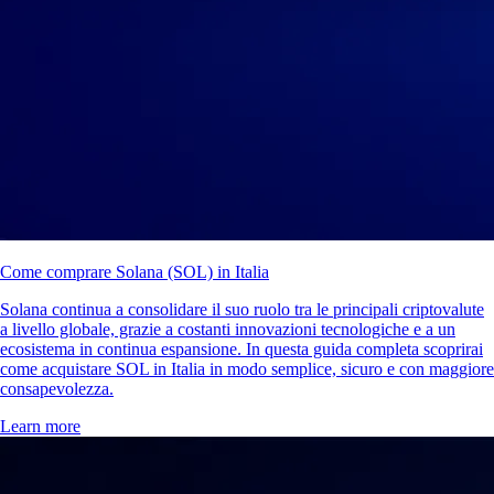
Come comprare Solana (SOL) in Italia
Solana continua a consolidare il suo ruolo tra le principali criptovalute
a livello globale, grazie a costanti innovazioni tecnologiche e a un
ecosistema in continua espansione. In questa guida completa scoprirai
come acquistare SOL in Italia in modo semplice, sicuro e con maggiore
consapevolezza.
Learn more