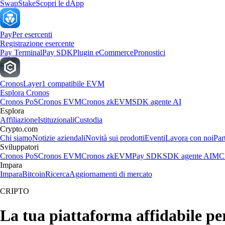
Swap
Stake
Scopri le dApp
Pay
Per esercenti
Registrazione esercente
Pay Terminal
Pay SDK
Plugin eCommerce
Pronostici
Cronos
Layer1 compatibile EVM
Esplora Cronos
Cronos PoS
Cronos EVM
Cronos zkEVM
SDK agente AI
Esplora
Affiliazione
Istituzionali
Custodia
Crypto.com
Chi siamo
Notizie aziendali
Novità sui prodotti
Eventi
Lavora con noi
Par
Sviluppatori
Cronos PoS
Cronos EVM
Cronos zkEVM
Pay SDK
SDK agente AI
MCP
Impara
Impara
Bitcoin
Ricerca
Aggiornamenti di mercato
CRIPTO
La tua piattaforma affidabile p