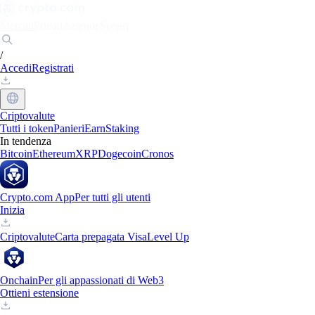
Mercati
Privati
Aziende
Scopri
/
Accedi
Registrati
Criptovalute
Tutti i token
Panieri
Earn
Staking
In tendenza
Bitcoin
Ethereum
XRP
Dogecoin
Cronos
Crypto.com App
Per tutti gli utenti
Inizia
Criptovalute
Carta prepagata Visa
Level Up
Onchain
Per gli appassionati di Web3
Ottieni estensione