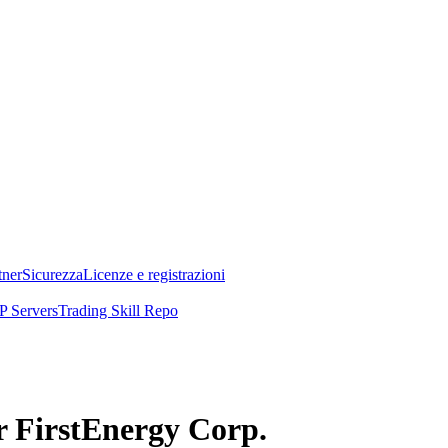
tner
Sicurezza
Licenze e registrazioni
 Servers
Trading Skill Repo
er FirstEnergy Corp.