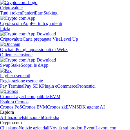
Criptovalute
Tutti i token
Panieri
Earn
Staking
Crypto.com App
Per tutti gli utenti
Inizia
Criptovalute
Carta prepagata Visa
Level Up
Onchain
Per gli appassionati di Web3
Ottieni estensione
Swap
Stake
Scopri le dApp
Pay
Per esercenti
Registrazione esercente
Pay Terminal
Pay SDK
Plugin eCommerce
Pronostici
Cronos
Layer1 compatibile EVM
Esplora Cronos
Cronos PoS
Cronos EVM
Cronos zkEVM
SDK agente AI
Esplora
Affiliazione
Istituzionali
Custodia
Crypto.com
Chi siamo
Notizie aziendali
Novità sui prodotti
Eventi
Lavora con