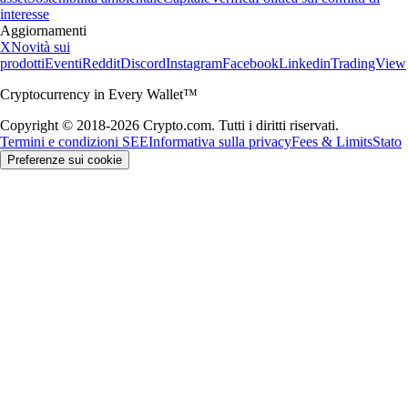
interesse
Aggiornamenti
X
Novità sui
prodotti
Eventi
Reddit
Discord
Instagram
Facebook
Linkedin
TradingView
Cryptocurrency in Every Wallet™
Copyright © 2018-2026 Crypto.com. Tutti i diritti riservati.
Termini e condizioni SEE
Informativa sulla privacy
Fees & Limits
Stato
Preferenze sui cookie