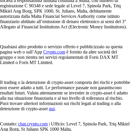
società a responsabilità limitata costituita a Malta, con numero di
registrazione C 90348 e sede legale al Level 7, Spinola Park, Triq
Mikiel Ang Borg, SPK 1000, St. Julians, Malta, debitamente
autorizzata dalla Malta Financial Services Authority come istituto
finanziario abilitato all’emissione di denaro elettronico ai sensi del 3°
Allegato al Financial Institutions Act (Electronic Money Institutions).
Qualsiasi altro prodotto o servizio offerto e pubblicizzato su questa
pagina web o sull’App
Crypto.com
è fornito da altre società del
gruppo e non rientra nei servizi regolamentati di Foris DAX MT
Limited o Foris MT Limited.
Il trading o la detenzione di crypto-asset comporta dei rischi e potrebbe
non essere adatto a tutti. Le performance passate non garantiscono
risultati futuri. Valuta attentamente se investire in crypto-asset è adatto
alla tua situazione finanziaria e al tuo livello di tolleranza al rischio.
Puoi trovare ulteriori informazioni sui rischi legati al trading o alla
detenzione di crypto-asset
qui
.
Contatto:
chat.crypto.com
| Ufficio: Level 7, Spinola Park, Triq Mikiel
Ang Borg, St Julians SPK 1000 Malta.