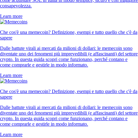
come acquistare SOL in Italia in modo semplice, sicuro e con maggiore
consapevolezza.
Learn more
Che cos'è una memecoin? Definizione, esempi e tutto quello che c'è da
sapere
Dalle battute virali ai mercati da milioni di dollari: le memecoin sono
diventate uno dei fenomeni più imprevedibili (e affascinanti) del settore
crypto. In questa guida scopri come funzionano, perché contano e
come comprarle e gestirle in modo informato.
Learn more
Che cos'è una memecoin? Definizione, esempi e tutto quello che c'è da
sapere
Dalle battute virali ai mercati da milioni di dollari: le memecoin sono
diventate uno dei fenomeni più imprevedibili (e affascinanti) del settore
crypto. In questa guida scopri come funzionano, perché contano e
come comprarle e gestirle in modo informato.
Learn more