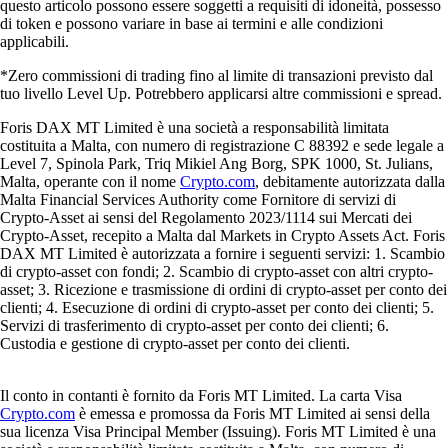
questo articolo possono essere soggetti a requisiti di idoneità, possesso
di token e possono variare in base ai termini e alle condizioni
applicabili.
*Zero commissioni di trading fino al limite di transazioni previsto dal
tuo livello Level Up. Potrebbero applicarsi altre commissioni e spread.
Foris DAX MT Limited è una società a responsabilità limitata
costituita a Malta, con numero di registrazione C 88392 e sede legale a
Level 7, Spinola Park, Triq Mikiel Ang Borg, SPK 1000, St. Julians,
Malta, operante con il nome
Crypto.com
, debitamente autorizzata dalla
Malta Financial Services Authority come Fornitore di servizi di
Crypto-Asset ai sensi del Regolamento 2023/1114 sui Mercati dei
Crypto-Asset, recepito a Malta dal Markets in Crypto Assets Act. Foris
DAX MT Limited è autorizzata a fornire i seguenti servizi: 1. Scambio
di crypto-asset con fondi; 2. Scambio di crypto-asset con altri crypto-
asset; 3. Ricezione e trasmissione di ordini di crypto-asset per conto dei
clienti; 4. Esecuzione di ordini di crypto-asset per conto dei clienti; 5.
Servizi di trasferimento di crypto-asset per conto dei clienti; 6.
Custodia e gestione di crypto-asset per conto dei clienti.
Il conto in contanti è fornito da Foris MT Limited. La carta Visa
Crypto.com
è emessa e promossa da Foris MT Limited ai sensi della
sua licenza Visa Principal Member (Issuing). Foris MT Limited è una