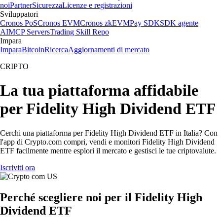
noi
Partner
Sicurezza
Licenze e registrazioni
Sviluppatori
Cronos PoS
Cronos EVM
Cronos zkEVM
Pay SDK
SDK agente
AI
MCP Servers
Trading Skill Repo
Impara
Impara
Bitcoin
Ricerca
Aggiornamenti di mercato
CRIPTO
La tua piattaforma affidabile
per Fidelity High Dividend ETF
Cerchi una piattaforma per Fidelity High Dividend ETF in Italia? Con
l'app di Crypto.com compri, vendi e monitori Fidelity High Dividend
ETF facilmente mentre esplori il mercato e gestisci le tue criptovalute.
Iscriviti ora
Perché scegliere noi per il Fidelity High
Dividend ETF