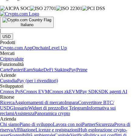
Italiano
|
USD
Prodotti
Crypto.com App
Onchain
Level Up
Mercati
Criptovalute
Funzionalità
Carte
Panieri
Earn
Stake
DeFi Staking
Pay
Prime
Aziende
Custodia
Pay (per i rivenditori)
Sviluppatori
Cronos PoS
Cronos EVM
Cronos zkEVM
Pay SDK
SDK agenti AI
Risorse
Ricerca
Aggiornamenti di mercato
Impara
Convertitore BTC/
USD
Glossario
Widget di prezzo
Bot Telegram
Informativa sui
reclami
Assistenza
Panoramica crypto
Azienda
Chi siamo
Piano di sviluppo
Lavora con noi
Partner
Sicurezza
Prova di
riserva
Affiliazione
Licenze e registrazioni
Hub esplorazione crypto-
asset
Sostenibilità ambientale
Capitale
Verifica
Politica sui conflitti di