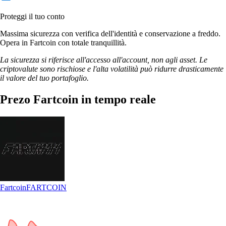
Proteggi il tuo conto
Massima sicurezza con verifica dell'identità e conservazione a freddo.
Opera in Fartcoin con totale tranquillità.
La sicurezza si riferisce all'accesso all'account, non agli asset. Le
criptovalute sono rischiose e l'alta volatilità può ridurre drasticamente
il valore del tuo portafoglio.
Prezo Fartcoin in tempo reale
Fartcoin
FARTCOIN