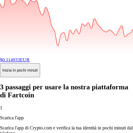
$
0.114933
EUR
-2.29
%
24H
Buy
Inizia in pochi minuti
3 passaggi per usare la nostra piattaforma
di Fartcoin
1
Scarica l'app
Scarica l'app di Crypto.com e verifica la tua identità in pochi minuti dal