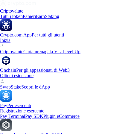
Criptovalute
Tutti i token
Panieri
Earn
Staking
Crypto.com App
Per tutti gli utenti
Inizia
Criptovalute
Carta prepagata Visa
Level Up
Onchain
Per gli appassionati di Web3
Ottieni estensione
Swap
Stake
Scopri le dApp
Pay
Per esercenti
Registrazione esercente
Pay Terminal
Pay SDK
Plugin eCommerce