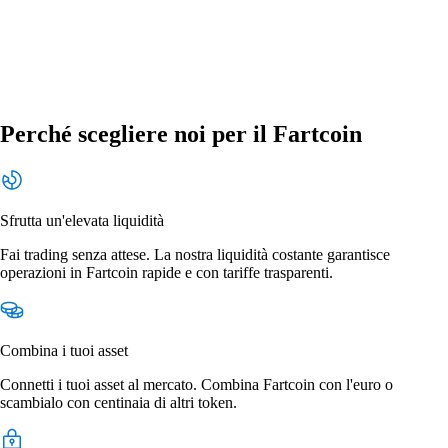
Perché scegliere noi per il Fartcoin
Sfrutta un'elevata liquidità
Fai trading senza attese. La nostra liquidità costante garantisce
operazioni in Fartcoin rapide e con tariffe trasparenti.
Combina i tuoi asset
Connetti i tuoi asset al mercato. Combina Fartcoin con l'euro o
scambialo con centinaia di altri token.