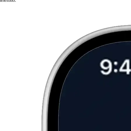
telefono.