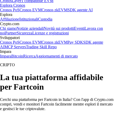
Cronos
Layer1 compatibile EVM
Esplora Cronos
Cronos PoS
Cronos EVM
Cronos zkEVM
SDK agente AI
Esplora
Affiliazione
Istituzionali
Custodia
Crypto.com
Chi siamo
Notizie aziendali
Novità sui prodotti
Eventi
Lavora con
noi
Partner
Sicurezza
Licenze e registrazioni
Sviluppatori
Cronos PoS
Cronos EVM
Cronos zkEVM
Pay SDK
SDK agente
AI
MCP Servers
Trading Skill Repo
Impara
Impara
Bitcoin
Ricerca
Aggiornamenti di mercato
CRIPTO
La tua piattaforma affidabile
per Fartcoin
Cerchi una piattaforma per Fartcoin in Italia? Con l'app di Crypto.com
compri, vendi e monitori Fartcoin facilmente mentre esplori il mercato
e gestisci le tue criptovalute.