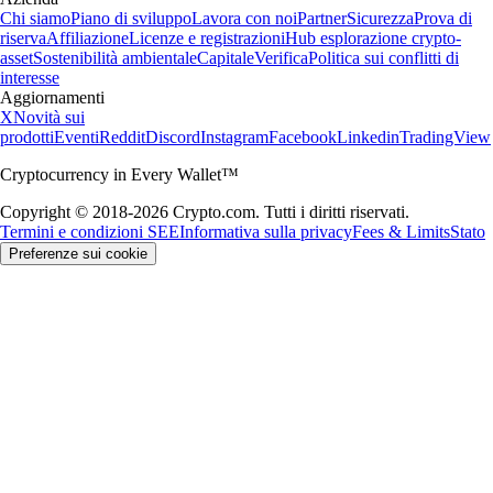
Chi siamo
Piano di sviluppo
Lavora con noi
Partner
Sicurezza
Prova di
riserva
Affiliazione
Licenze e registrazioni
Hub esplorazione crypto-
asset
Sostenibilità ambientale
Capitale
Verifica
Politica sui conflitti di
interesse
Aggiornamenti
X
Novità sui
prodotti
Eventi
Reddit
Discord
Instagram
Facebook
Linkedin
TradingView
Cryptocurrency in Every Wallet™
Copyright © 2018-2026 Crypto.com. Tutti i diritti riservati.
Termini e condizioni SEE
Informativa sulla privacy
Fees & Limits
Stato
Preferenze sui cookie