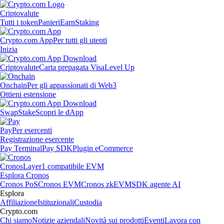
Criptovalute
Tutti i token
Panieri
Earn
Staking
Crypto.com App
Per tutti gli utenti
Inizia
Criptovalute
Carta prepagata Visa
Level Up
Onchain
Per gli appassionati di Web3
Ottieni estensione
Swap
Stake
Scopri le dApp
Pay
Per esercenti
Registrazione esercente
Pay Terminal
Pay SDK
Plugin eCommerce
Cronos
Layer1 compatibile EVM
Esplora Cronos
Cronos PoS
Cronos EVM
Cronos zkEVM
SDK agente AI
Esplora
Affiliazione
Istituzionali
Custodia
Crypto.com
Chi siamo
Notizie aziendali
Novità sui prodotti
Eventi
Lavora con