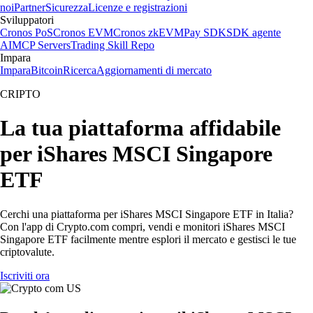
noi
Partner
Sicurezza
Licenze e registrazioni
Sviluppatori
Cronos PoS
Cronos EVM
Cronos zkEVM
Pay SDK
SDK agente
AI
MCP Servers
Trading Skill Repo
Impara
Impara
Bitcoin
Ricerca
Aggiornamenti di mercato
CRIPTO
La tua piattaforma affidabile
per iShares MSCI Singapore
ETF
Cerchi una piattaforma per iShares MSCI Singapore ETF in Italia?
Con l'app di Crypto.com compri, vendi e monitori iShares MSCI
Singapore ETF facilmente mentre esplori il mercato e gestisci le tue
criptovalute.
Iscriviti ora