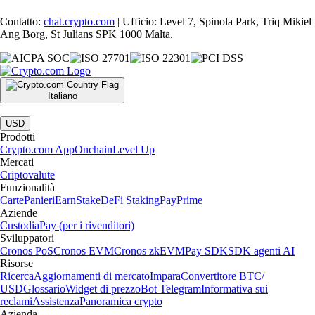
Contatto:
chat.crypto.com
| Ufficio: Level 7, Spinola Park, Triq Mikiel
Ang Borg, St Julians SPK 1000 Malta.
Italiano
|
USD
Prodotti
Crypto.com App
Onchain
Level Up
Mercati
Criptovalute
Funzionalità
Carte
Panieri
Earn
Stake
DeFi Staking
Pay
Prime
Aziende
Custodia
Pay (per i rivenditori)
Sviluppatori
Cronos PoS
Cronos EVM
Cronos zkEVM
Pay SDK
SDK agenti AI
Risorse
Ricerca
Aggiornamenti di mercato
Impara
Convertitore BTC/
USD
Glossario
Widget di prezzo
Bot Telegram
Informativa sui
reclami
Assistenza
Panoramica crypto
Azienda