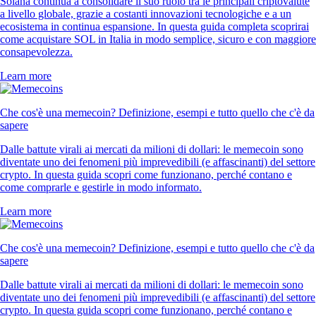
Solana continua a consolidare il suo ruolo tra le principali criptovalute
a livello globale, grazie a costanti innovazioni tecnologiche e a un
ecosistema in continua espansione. In questa guida completa scoprirai
come acquistare SOL in Italia in modo semplice, sicuro e con maggiore
consapevolezza.
Learn more
Che cos'è una memecoin? Definizione, esempi e tutto quello che c'è da
sapere
Dalle battute virali ai mercati da milioni di dollari: le memecoin sono
diventate uno dei fenomeni più imprevedibili (e affascinanti) del settore
crypto. In questa guida scopri come funzionano, perché contano e
come comprarle e gestirle in modo informato.
Learn more
Che cos'è una memecoin? Definizione, esempi e tutto quello che c'è da
sapere
Dalle battute virali ai mercati da milioni di dollari: le memecoin sono
diventate uno dei fenomeni più imprevedibili (e affascinanti) del settore
crypto. In questa guida scopri come funzionano, perché contano e