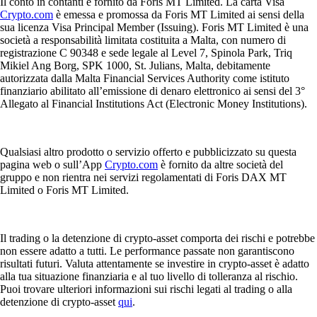
Il conto in contanti è fornito da Foris MT Limited. La carta Visa
Crypto.com
è emessa e promossa da Foris MT Limited ai sensi della
sua licenza Visa Principal Member (Issuing). Foris MT Limited è una
società a responsabilità limitata costituita a Malta, con numero di
registrazione C 90348 e sede legale al Level 7, Spinola Park, Triq
Mikiel Ang Borg, SPK 1000, St. Julians, Malta, debitamente
autorizzata dalla Malta Financial Services Authority come istituto
finanziario abilitato all’emissione di denaro elettronico ai sensi del 3°
Allegato al Financial Institutions Act (Electronic Money Institutions).
Qualsiasi altro prodotto o servizio offerto e pubblicizzato su questa
pagina web o sull’App
Crypto.com
è fornito da altre società del
gruppo e non rientra nei servizi regolamentati di Foris DAX MT
Limited o Foris MT Limited.
Il trading o la detenzione di crypto-asset comporta dei rischi e potrebbe
non essere adatto a tutti. Le performance passate non garantiscono
risultati futuri. Valuta attentamente se investire in crypto-asset è adatto
alla tua situazione finanziaria e al tuo livello di tolleranza al rischio.
Puoi trovare ulteriori informazioni sui rischi legati al trading o alla
detenzione di crypto-asset
qui
.