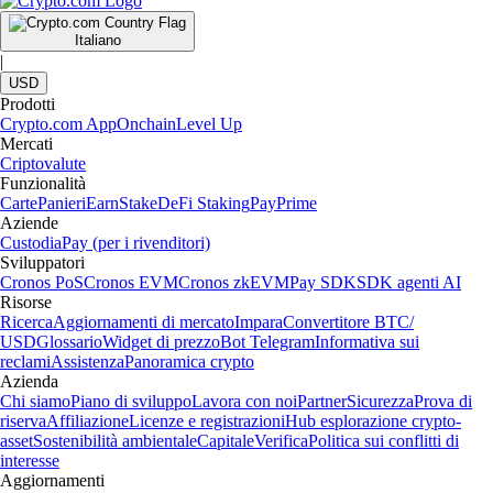
Italiano
|
USD
Prodotti
Crypto.com App
Onchain
Level Up
Mercati
Criptovalute
Funzionalità
Carte
Panieri
Earn
Stake
DeFi Staking
Pay
Prime
Aziende
Custodia
Pay (per i rivenditori)
Sviluppatori
Cronos PoS
Cronos EVM
Cronos zkEVM
Pay SDK
SDK agenti AI
Risorse
Ricerca
Aggiornamenti di mercato
Impara
Convertitore BTC/
USD
Glossario
Widget di prezzo
Bot Telegram
Informativa sui
reclami
Assistenza
Panoramica crypto
Azienda
Chi siamo
Piano di sviluppo
Lavora con noi
Partner
Sicurezza
Prova di
riserva
Affiliazione
Licenze e registrazioni
Hub esplorazione crypto-
asset
Sostenibilità ambientale
Capitale
Verifica
Politica sui conflitti di
interesse
Aggiornamenti