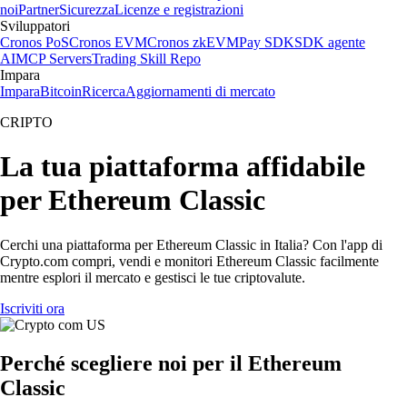
noi
Partner
Sicurezza
Licenze e registrazioni
Sviluppatori
Cronos PoS
Cronos EVM
Cronos zkEVM
Pay SDK
SDK agente
AI
MCP Servers
Trading Skill Repo
Impara
Impara
Bitcoin
Ricerca
Aggiornamenti di mercato
CRIPTO
La tua piattaforma affidabile
per Ethereum Classic
Cerchi una piattaforma per Ethereum Classic in Italia? Con l'app di
Crypto.com compri, vendi e monitori Ethereum Classic facilmente
mentre esplori il mercato e gestisci le tue criptovalute.
Iscriviti ora
Perché scegliere noi per il Ethereum
Classic