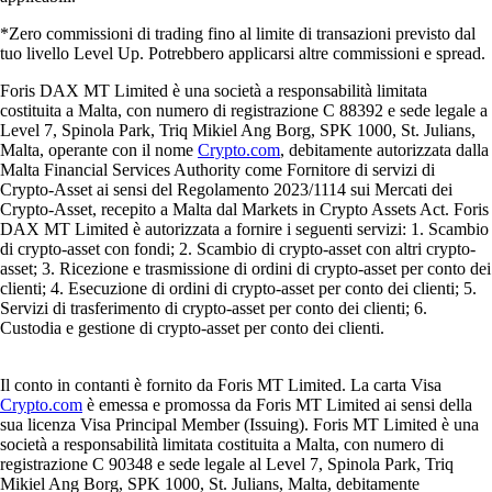
*Zero commissioni di trading fino al limite di transazioni previsto dal
tuo livello Level Up. Potrebbero applicarsi altre commissioni e spread.
Foris DAX MT Limited è una società a responsabilità limitata
costituita a Malta, con numero di registrazione C 88392 e sede legale a
Level 7, Spinola Park, Triq Mikiel Ang Borg, SPK 1000, St. Julians,
Malta, operante con il nome
Crypto.com
, debitamente autorizzata dalla
Malta Financial Services Authority come Fornitore di servizi di
Crypto-Asset ai sensi del Regolamento 2023/1114 sui Mercati dei
Crypto-Asset, recepito a Malta dal Markets in Crypto Assets Act. Foris
DAX MT Limited è autorizzata a fornire i seguenti servizi: 1. Scambio
di crypto-asset con fondi; 2. Scambio di crypto-asset con altri crypto-
asset; 3. Ricezione e trasmissione di ordini di crypto-asset per conto dei
clienti; 4. Esecuzione di ordini di crypto-asset per conto dei clienti; 5.
Servizi di trasferimento di crypto-asset per conto dei clienti; 6.
Custodia e gestione di crypto-asset per conto dei clienti.
Il conto in contanti è fornito da Foris MT Limited. La carta Visa
Crypto.com
è emessa e promossa da Foris MT Limited ai sensi della
sua licenza Visa Principal Member (Issuing). Foris MT Limited è una
società a responsabilità limitata costituita a Malta, con numero di
registrazione C 90348 e sede legale al Level 7, Spinola Park, Triq
Mikiel Ang Borg, SPK 1000, St. Julians, Malta, debitamente