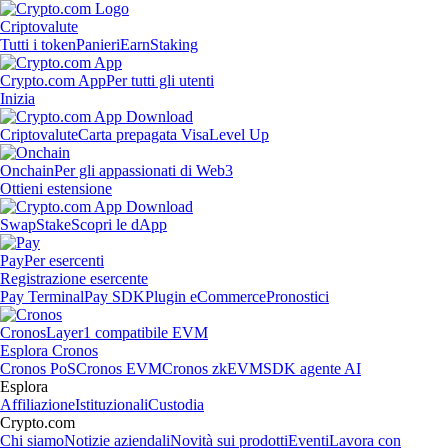
Criptovalute
Tutti i token
Panieri
Earn
Staking
Crypto.com App
Per tutti gli utenti
Inizia
Criptovalute
Carta prepagata Visa
Level Up
Onchain
Per gli appassionati di Web3
Ottieni estensione
Swap
Stake
Scopri le dApp
Pay
Per esercenti
Registrazione esercente
Pay Terminal
Pay SDK
Plugin eCommerce
Pronostici
Cronos
Layer1 compatibile EVM
Esplora Cronos
Cronos PoS
Cronos EVM
Cronos zkEVM
SDK agente AI
Esplora
Affiliazione
Istituzionali
Custodia
Crypto.com
Chi siamo
Notizie aziendali
Novità sui prodotti
Eventi
Lavora con