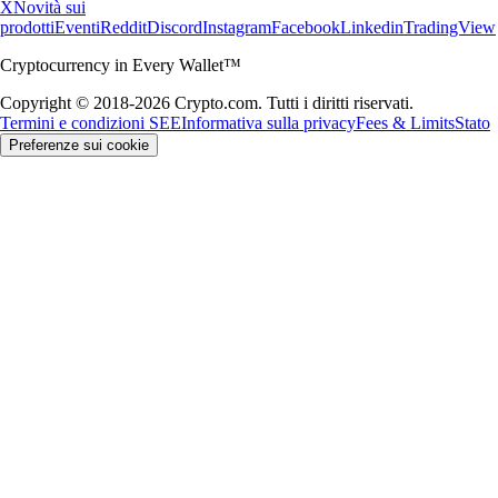
X
Novità sui
prodotti
Eventi
Reddit
Discord
Instagram
Facebook
Linkedin
TradingView
Cryptocurrency in Every Wallet™
Copyright © 2018-2026 Crypto.com. Tutti i diritti riservati.
Termini e condizioni SEE
Informativa sulla privacy
Fees & Limits
Stato
Preferenze sui cookie