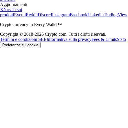
Aggiornamenti
X
Novità sui
prodotti
Eventi
Reddit
Discord
Instagram
Facebook
Linkedin
TradingView
Cryptocurrency in Every Wallet™
Copyright © 2018-2026 Crypto.com. Tutti i diritti riservati.
Termini e condizioni SEE
Informativa sulla privacy
Fees & Limits
Stato
Preferenze sui cookie