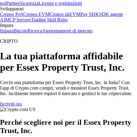
noi
Partner
Sicurezza
Licenze e registrazioni
Sviluppatori
Cronos PoS
Cronos EVM
Cronos zkEVM
Pay SDK
SDK agente
AI
MCP Servers
Trading Skill Repo
Impara
Impara
Bitcoin
Ricerca
Aggiornamenti di mercato
CRIPTO
La tua piattaforma affidabile
per Essex Property Trust, Inc.
Cerchi una piattaforma per Essex Property Trust, Inc. in Italia? Con
l'app di Crypto.com compri, vendi e monitori Essex Property Trust,
Inc. facilmente mentre esplori il mercato e gestisci le tue criptovalute.
Iscriviti ora
Perché scegliere noi per il Essex Property
Trust, Inc.