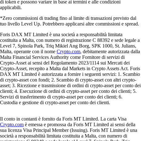
di token e possono variare in base ai termini e alle condizioni
applicabili.
*Zero commissioni di trading fino al limite di transazioni previsto dal
tuo livello Level Up. Potrebbero applicarsi altre commissioni e spread.
Foris DAX MT Limited è una società a responsabilità limitata
costituita a Malta, con numero di registrazione C 88392 e sede legale a
Level 7, Spinola Park, Triq Mikiel Ang Borg, SPK 1000, St. Julians,
Malta, operante con il nome
Crypto.com
, debitamente autorizzata dalla
Malta Financial Services Authority come Fornitore di servizi di
Crypto-Asset ai sensi del Regolamento 2023/1114 sui Mercati dei
Crypto-Asset, recepito a Malta dal Markets in Crypto Assets Act. Foris
DAX MT Limited è autorizzata a fornire i seguenti servizi: 1. Scambio
di crypto-asset con fondi; 2. Scambio di crypto-asset con altri crypto-
asset; 3. Ricezione e trasmissione di ordini di crypto-asset per conto dei
clienti; 4. Esecuzione di ordini di crypto-asset per conto dei clienti; 5.
Servizi di trasferimento di crypto-asset per conto dei clienti; 6.
Custodia e gestione di crypto-asset per conto dei clienti.
Il conto in contanti è fornito da Foris MT Limited. La carta Visa
Crypto.com
è emessa e promossa da Foris MT Limited ai sensi della
sua licenza Visa Principal Member (Issuing). Foris MT Limited è una
società a responsabilità limitata costituita a Malta, con numero di