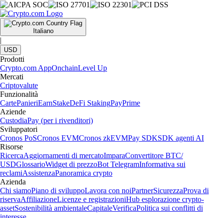
Italiano
|
USD
Prodotti
Crypto.com App
Onchain
Level Up
Mercati
Criptovalute
Funzionalità
Carte
Panieri
Earn
Stake
DeFi Staking
Pay
Prime
Aziende
Custodia
Pay (per i rivenditori)
Sviluppatori
Cronos PoS
Cronos EVM
Cronos zkEVM
Pay SDK
SDK agenti AI
Risorse
Ricerca
Aggiornamenti di mercato
Impara
Convertitore BTC/
USD
Glossario
Widget di prezzo
Bot Telegram
Informativa sui
reclami
Assistenza
Panoramica crypto
Azienda
Chi siamo
Piano di sviluppo
Lavora con noi
Partner
Sicurezza
Prova di
riserva
Affiliazione
Licenze e registrazioni
Hub esplorazione crypto-
asset
Sostenibilità ambientale
Capitale
Verifica
Politica sui conflitti di
interesse