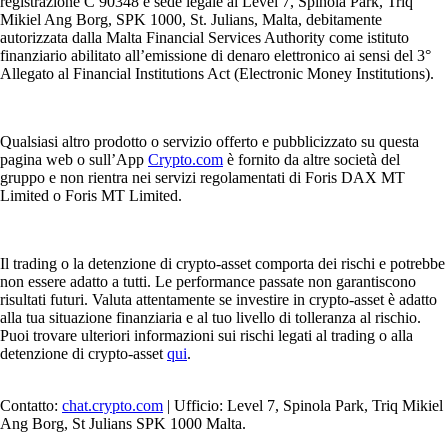
registrazione C 90348 e sede legale al Level 7, Spinola Park, Triq
Mikiel Ang Borg, SPK 1000, St. Julians, Malta, debitamente
autorizzata dalla Malta Financial Services Authority come istituto
finanziario abilitato all’emissione di denaro elettronico ai sensi del 3°
Allegato al Financial Institutions Act (Electronic Money Institutions).
Qualsiasi altro prodotto o servizio offerto e pubblicizzato su questa
pagina web o sull’App
Crypto.com
è fornito da altre società del
gruppo e non rientra nei servizi regolamentati di Foris DAX MT
Limited o Foris MT Limited.
Il trading o la detenzione di crypto-asset comporta dei rischi e potrebbe
non essere adatto a tutti. Le performance passate non garantiscono
risultati futuri. Valuta attentamente se investire in crypto-asset è adatto
alla tua situazione finanziaria e al tuo livello di tolleranza al rischio.
Puoi trovare ulteriori informazioni sui rischi legati al trading o alla
detenzione di crypto-asset
qui
.
Contatto:
chat.crypto.com
| Ufficio: Level 7, Spinola Park, Triq Mikiel
Ang Borg, St Julians SPK 1000 Malta.