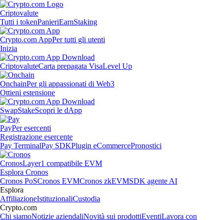
Criptovalute
Tutti i token
Panieri
Earn
Staking
Crypto.com App
Per tutti gli utenti
Inizia
Criptovalute
Carta prepagata Visa
Level Up
Onchain
Per gli appassionati di Web3
Ottieni estensione
Swap
Stake
Scopri le dApp
Pay
Per esercenti
Registrazione esercente
Pay Terminal
Pay SDK
Plugin eCommerce
Pronostici
Cronos
Layer1 compatibile EVM
Esplora Cronos
Cronos PoS
Cronos EVM
Cronos zkEVM
SDK agente AI
Esplora
Affiliazione
Istituzionali
Custodia
Crypto.com
Chi siamo
Notizie aziendali
Novità sui prodotti
Eventi
Lavora con