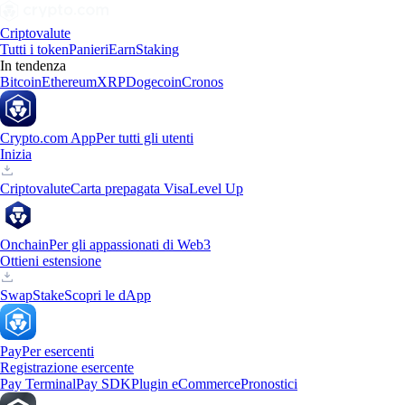
Criptovalute
Tutti i token
Panieri
Earn
Staking
In tendenza
Bitcoin
Ethereum
XRP
Dogecoin
Cronos
Crypto.com App
Per tutti gli utenti
Inizia
Criptovalute
Carta prepagata Visa
Level Up
Onchain
Per gli appassionati di Web3
Ottieni estensione
Swap
Stake
Scopri le dApp
Pay
Per esercenti
Registrazione esercente
Pay Terminal
Pay SDK
Plugin eCommerce
Pronostici