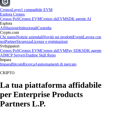
Cronos
Layer1 compatibile EVM
Esplora Cronos
Cronos PoS
Cronos EVM
Cronos zkEVM
SDK agente AI
Esplora
Affiliazione
Istituzionali
Custodia
Crypto.com
Chi siamo
Notizie aziendali
Novità sui prodotti
Eventi
Lavora con
noi
Partner
Sicurezza
Licenze e registrazioni
Sviluppatori
Cronos PoS
Cronos EVM
Cronos zkEVM
Pay SDK
SDK agente
AI
MCP Servers
Trading Skill Repo
Impara
Impara
Bitcoin
Ricerca
Aggiornamenti di mercato
CRIPTO
La tua piattaforma affidabile
per Enterprise Products
Partners L.P.