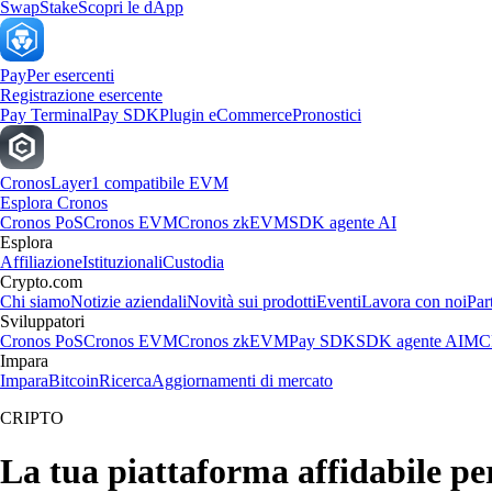
Swap
Stake
Scopri le dApp
Pay
Per esercenti
Registrazione esercente
Pay Terminal
Pay SDK
Plugin eCommerce
Pronostici
Cronos
Layer1 compatibile EVM
Esplora Cronos
Cronos PoS
Cronos EVM
Cronos zkEVM
SDK agente AI
Esplora
Affiliazione
Istituzionali
Custodia
Crypto.com
Chi siamo
Notizie aziendali
Novità sui prodotti
Eventi
Lavora con noi
Par
Sviluppatori
Cronos PoS
Cronos EVM
Cronos zkEVM
Pay SDK
SDK agente AI
MCP
Impara
Impara
Bitcoin
Ricerca
Aggiornamenti di mercato
CRIPTO
La tua piattaforma affidabile 