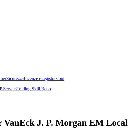
tner
Sicurezza
Licenze e registrazioni
 Servers
Trading Skill Repo
per VanEck J. P. Morgan EM Loc