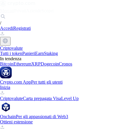
Mercati
Privati
Aziende
Scopri
/
Accedi
Registrati
Criptovalute
Tutti i token
Panieri
Earn
Staking
In tendenza
Bitcoin
Ethereum
XRP
Dogecoin
Cronos
Crypto.com App
Per tutti gli utenti
Inizia
Criptovalute
Carta prepagata Visa
Level Up
Onchain
Per gli appassionati di Web3
Ottieni estensione