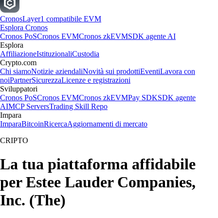
Cronos
Layer1 compatibile EVM
Esplora Cronos
Cronos PoS
Cronos EVM
Cronos zkEVM
SDK agente AI
Esplora
Affiliazione
Istituzionali
Custodia
Crypto.com
Chi siamo
Notizie aziendali
Novità sui prodotti
Eventi
Lavora con
noi
Partner
Sicurezza
Licenze e registrazioni
Sviluppatori
Cronos PoS
Cronos EVM
Cronos zkEVM
Pay SDK
SDK agente
AI
MCP Servers
Trading Skill Repo
Impara
Impara
Bitcoin
Ricerca
Aggiornamenti di mercato
CRIPTO
La tua piattaforma affidabile
per Estee Lauder Companies,
Inc. (The)