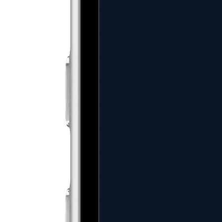
Combina i tuoi asset
Connetti i tuoi asset al mercato. Combina Estee Lauder Companies,
Inc. (The) con l'euro o scambialo con centinaia di altri token.
Proteggi il tuo conto
Massima sicurezza con verifica dell'identità e conservazione a freddo.
Opera in Estee Lauder Companies, Inc. (The) con totale tranquillità.
La sicurezza si riferisce all'accesso all'account, non agli asset. Le
criptovalute sono rischiose e l'alta volatilità può ridurre drasticamente
il valore del tuo portafoglio.
Prezo Estee Lauder Companies, Inc. (The)
in tempo reale
Inizia in pochi minuti