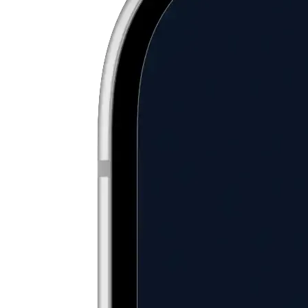
Perché scegliere noi per il Estee Lauder
Companies, Inc. (The)
Sfrutta un'elevata liquidità
Fai trading senza attese. La nostra liquidità costante garantisce
operazioni in Estee Lauder Companies, Inc. (The) rapide e con tariffe
trasparenti.