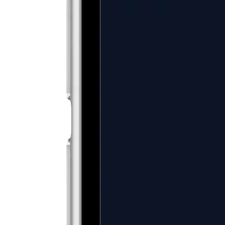
3 passaggi per usare la nostra piattaforma
di Estee Lauder Companies, Inc. (The)
1
Scarica l'app
Scarica l'app di Crypto.com e verifica la tua identità in pochi minuti dal
telefono.