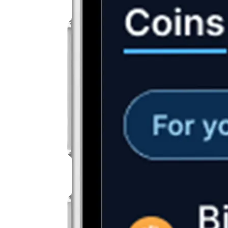
2
Deposita fondi
Deposita fondi tramite bonifico bancario, carta di credito/debito, Apple
Pay o Google Pay, oppure trasferisci cripto sul tuo portafoglio.