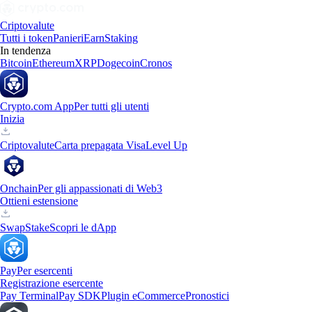
Criptovalute
Tutti i token
Panieri
Earn
Staking
In tendenza
Bitcoin
Ethereum
XRP
Dogecoin
Cronos
Crypto.com App
Per tutti gli utenti
Inizia
Criptovalute
Carta prepagata Visa
Level Up
Onchain
Per gli appassionati di Web3
Ottieni estensione
Swap
Stake
Scopri le dApp
Pay
Per esercenti
Registrazione esercente
Pay Terminal
Pay SDK
Plugin eCommerce
Pronostici