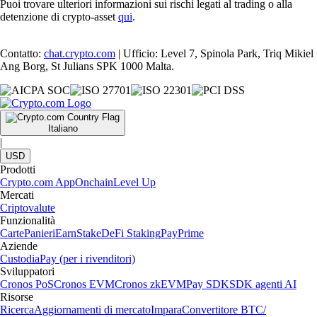
Puoi trovare ulteriori informazioni sui rischi legati al trading o alla
detenzione di crypto-asset
qui
.
Contatto:
chat.crypto.com
| Ufficio: Level 7, Spinola Park, Triq Mikiel
Ang Borg, St Julians SPK 1000 Malta.
Italiano
|
USD
Prodotti
Crypto.com App
Onchain
Level Up
Mercati
Criptovalute
Funzionalità
Carte
Panieri
Earn
Stake
DeFi Staking
Pay
Prime
Aziende
Custodia
Pay (per i rivenditori)
Sviluppatori
Cronos PoS
Cronos EVM
Cronos zkEVM
Pay SDK
SDK agenti AI
Risorse
Ricerca
Aggiornamenti di mercato
Impara
Convertitore BTC/