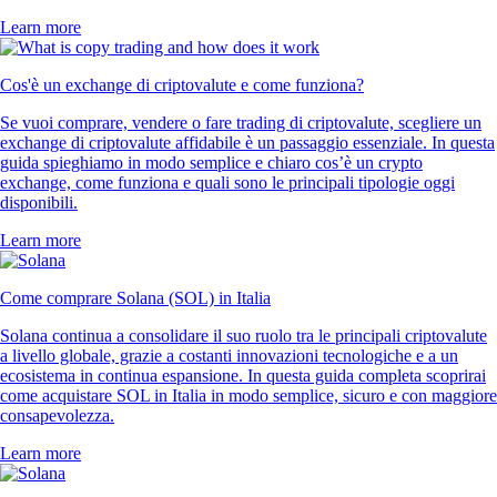
Learn more
Cos'è un exchange di criptovalute e come funziona?
Se vuoi comprare, vendere o fare trading di criptovalute, scegliere un
exchange di criptovalute affidabile è un passaggio essenziale. In questa
guida spieghiamo in modo semplice e chiaro cos’è un crypto
exchange, come funziona e quali sono le principali tipologie oggi
disponibili.
Learn more
Come comprare Solana (SOL) in Italia
Solana continua a consolidare il suo ruolo tra le principali criptovalute
a livello globale, grazie a costanti innovazioni tecnologiche e a un
ecosistema in continua espansione. In questa guida completa scoprirai
come acquistare SOL in Italia in modo semplice, sicuro e con maggiore
consapevolezza.
Learn more