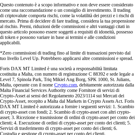
Questo contenuto è a scopo informativo e non deve essere considerato
come una raccomandazione o un consiglio di investimento. Il trading
di criptovalute comporta rischi, come la volatilità dei prezzi e i rischi di
mercato. Prima di decidere di fare trading, considera la tua propensione
al rischio. Premi, riduzioni delle commissioni e altri vantaggi citati in
questo articolo possono essere soggetti a requisiti di idoneità, possesso
di token e possono variare in base ai termini e alle condizioni
applicabili.
*Zero commissioni di trading fino al limite di transazioni previsto dal
tuo livello Level Up. Potrebbero applicarsi altre commissioni e spread.
Foris DAX MT Limited è una società a responsabilità limitata
costituita a Malta, con numero di registrazione C 88392 e sede legale a
Level 7, Spinola Park, Triq Mikiel Ang Borg, SPK 1000, St. Julians,
Malta, operante con il nome
Crypto.com
, debitamente autorizzata dalla
Malta Financial Services Authority come Fornitore di servizi di
Crypto-Asset ai sensi del Regolamento 2023/1114 sui Mercati dei
Crypto-Asset, recepito a Malta dal Markets in Crypto Assets Act. Foris
DAX MT Limited è autorizzata a fornire i seguenti servizi: 1. Scambio
di crypto-asset con fondi; 2. Scambio di crypto-asset con altri crypto-
asset; 3. Ricezione e trasmissione di ordini di crypto-asset per conto dei
clienti; 4. Esecuzione di ordini di crypto-asset per conto dei clienti; 5.
Servizi di trasferimento di crypto-asset per conto dei clienti; 6.
Custodia e gestione di crypto-asset per conto dei clienti.