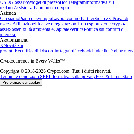
USD
Glossario
Widget di prezzo
Bot Telegram
Informativa sui
reclami
Assistenza
Panoramica crypto
Azienda
Chi siamo
Piano di sviluppo
Lavora con noi
Partner
Sicurezza
Prova di
riserva
Affiliazione
Licenze e registrazioni
Hub esplorazione crypto-
asset
Sostenibilità ambientale
Capitale
Verifica
Politica sui conflitti di
interesse
Aggiornamenti
X
Novità sui
prodotti
Eventi
Reddit
Discord
Instagram
Facebook
Linkedin
TradingView
Cryptocurrency in Every Wallet™
Copyright © 2018-2026 Crypto.com. Tutti i diritti riservati.
Termini e condizioni SEE
Informativa sulla privacy
Fees & Limits
Stato
Preferenze sui cookie