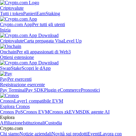
Criptovalute
Tutti i token
Panieri
Earn
Staking
Crypto.com App
Per tutti gli utenti
Inizia
Criptovalute
Carta prepagata Visa
Level Up
Onchain
Per gli appassionati di Web3
Ottieni estensione
Swap
Stake
Scopri le dApp
Pay
Per esercenti
Registrazione esercente
Pay Terminal
Pay SDK
Plugin eCommerce
Pronostici
Cronos
Layer1 compatibile EVM
Esplora Cronos
Cronos PoS
Cronos EVM
Cronos zkEVM
SDK agente AI
Esplora
Affiliazione
Istituzionali
Custodia
Crypto.com
Chi siamo
Notizie aziendali
Novità sui prodotti
Eventi
Lavora con