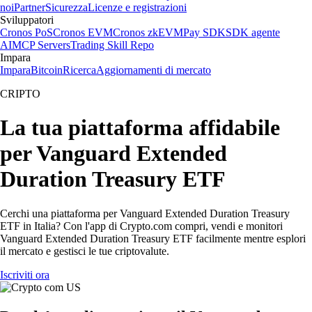
noi
Partner
Sicurezza
Licenze e registrazioni
Sviluppatori
Cronos PoS
Cronos EVM
Cronos zkEVM
Pay SDK
SDK agente
AI
MCP Servers
Trading Skill Repo
Impara
Impara
Bitcoin
Ricerca
Aggiornamenti di mercato
CRIPTO
La tua piattaforma affidabile
per Vanguard Extended
Duration Treasury ETF
Cerchi una piattaforma per Vanguard Extended Duration Treasury
ETF in Italia? Con l'app di Crypto.com compri, vendi e monitori
Vanguard Extended Duration Treasury ETF facilmente mentre esplori
il mercato e gestisci le tue criptovalute.
Iscriviti ora