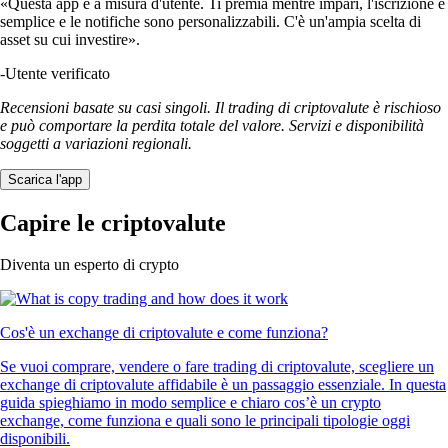
«Questa app è a misura d'utente. Ti premia mentre impari, l'iscrizione è
semplice e le notifiche sono personalizzabili. C'è un'ampia scelta di
asset su cui investire».
-
Utente verificato
Recensioni basate su casi singoli. Il trading di criptovalute è rischioso
e può comportare la perdita totale del valore. Servizi e disponibilità
soggetti a variazioni regionali.
Scarica l'app
Capire le criptovalute
Diventa un esperto di crypto
Cos'è un exchange di criptovalute e come funziona?
Se vuoi comprare, vendere o fare trading di criptovalute, scegliere un
exchange di criptovalute affidabile è un passaggio essenziale. In questa
guida spieghiamo in modo semplice e chiaro cos’è un crypto
exchange, come funziona e quali sono le principali tipologie oggi
disponibili.