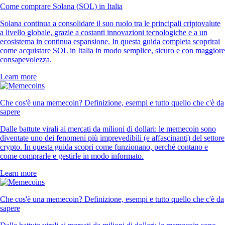
Come comprare Solana (SOL) in Italia
Solana continua a consolidare il suo ruolo tra le principali criptovalute
a livello globale, grazie a costanti innovazioni tecnologiche e a un
ecosistema in continua espansione. In questa guida completa scoprirai
come acquistare SOL in Italia in modo semplice, sicuro e con maggiore
consapevolezza.
Learn more
Che cos'è una memecoin? Definizione, esempi e tutto quello che c'è da
sapere
Dalle battute virali ai mercati da milioni di dollari: le memecoin sono
diventate uno dei fenomeni più imprevedibili (e affascinanti) del settore
crypto. In questa guida scopri come funzionano, perché contano e
come comprarle e gestirle in modo informato.
Learn more
Che cos'è una memecoin? Definizione, esempi e tutto quello che c'è da
sapere