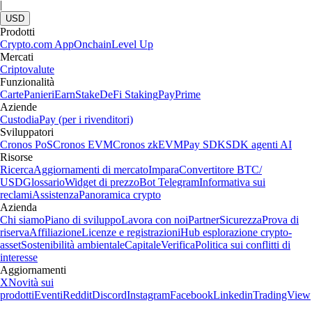
|
USD
Prodotti
Crypto.com App
Onchain
Level Up
Mercati
Criptovalute
Funzionalità
Carte
Panieri
Earn
Stake
DeFi Staking
Pay
Prime
Aziende
Custodia
Pay (per i rivenditori)
Sviluppatori
Cronos PoS
Cronos EVM
Cronos zkEVM
Pay SDK
SDK agenti AI
Risorse
Ricerca
Aggiornamenti di mercato
Impara
Convertitore BTC/
USD
Glossario
Widget di prezzo
Bot Telegram
Informativa sui
reclami
Assistenza
Panoramica crypto
Azienda
Chi siamo
Piano di sviluppo
Lavora con noi
Partner
Sicurezza
Prova di
riserva
Affiliazione
Licenze e registrazioni
Hub esplorazione crypto-
asset
Sostenibilità ambientale
Capitale
Verifica
Politica sui conflitti di
interesse
Aggiornamenti
X
Novità sui
prodotti
Eventi
Reddit
Discord
Instagram
Facebook
Linkedin
TradingView