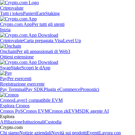
Criptovalute
Tutti i token
Panieri
Earn
Staking
Crypto.com App
Per tutti gli utenti
Inizia
Criptovalute
Carta prepagata Visa
Level Up
Onchain
Per gli appassionati di Web3
Ottieni estensione
Swap
Stake
Scopri le dApp
Pay
Per esercenti
Registrazione esercente
Pay Terminal
Pay SDK
Plugin eCommerce
Pronostici
Cronos
Layer1 compatibile EVM
Esplora Cronos
Cronos PoS
Cronos EVM
Cronos zkEVM
SDK agente AI
Esplora
Affiliazione
Istituzionali
Custodia
Crypto.com
Chi siamo
Notizie aziendali
Novità sui prodotti
Eventi
Lavora con