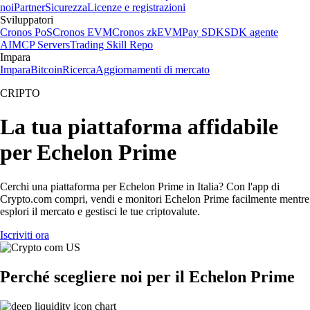
noi
Partner
Sicurezza
Licenze e registrazioni
Sviluppatori
Cronos PoS
Cronos EVM
Cronos zkEVM
Pay SDK
SDK agente
AI
MCP Servers
Trading Skill Repo
Impara
Impara
Bitcoin
Ricerca
Aggiornamenti di mercato
CRIPTO
La tua piattaforma affidabile
per Echelon Prime
Cerchi una piattaforma per Echelon Prime in Italia? Con l'app di
Crypto.com compri, vendi e monitori Echelon Prime facilmente mentre
esplori il mercato e gestisci le tue criptovalute.
Iscriviti ora
Perché scegliere noi per il Echelon Prime