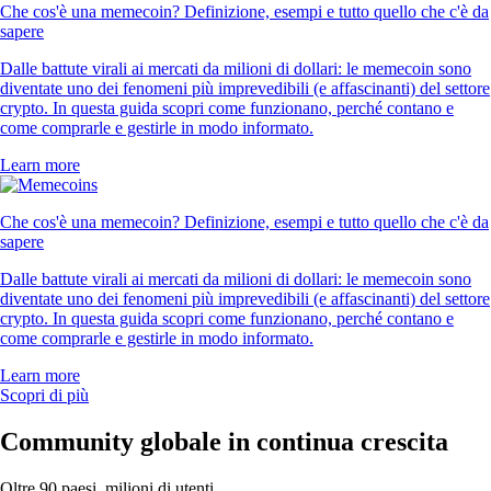
Che cos'è una memecoin? Definizione, esempi e tutto quello che c'è da
sapere
Dalle battute virali ai mercati da milioni di dollari: le memecoin sono
diventate uno dei fenomeni più imprevedibili (e affascinanti) del settore
crypto. In questa guida scopri come funzionano, perché contano e
come comprarle e gestirle in modo informato.
Learn more
Che cos'è una memecoin? Definizione, esempi e tutto quello che c'è da
sapere
Dalle battute virali ai mercati da milioni di dollari: le memecoin sono
diventate uno dei fenomeni più imprevedibili (e affascinanti) del settore
crypto. In questa guida scopri come funzionano, perché contano e
come comprarle e gestirle in modo informato.
Learn more
Scopri di più
Community globale in continua crescita
Oltre 90 paesi, milioni di utenti