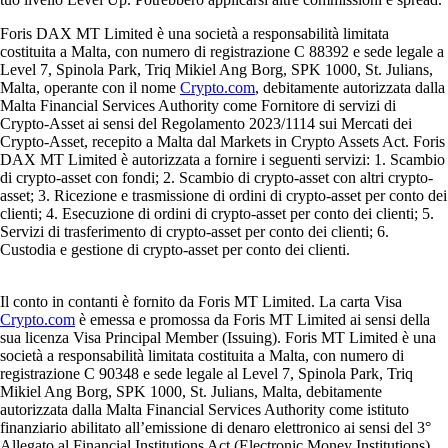
Foris DAX MT Limited è una società a responsabilità limitata
costituita a Malta, con numero di registrazione C 88392 e sede legale a
Level 7, Spinola Park, Triq Mikiel Ang Borg, SPK 1000, St. Julians,
Malta, operante con il nome
Crypto.com
, debitamente autorizzata dalla
Malta Financial Services Authority come Fornitore di servizi di
Crypto-Asset ai sensi del Regolamento 2023/1114 sui Mercati dei
Crypto-Asset, recepito a Malta dal Markets in Crypto Assets Act. Foris
DAX MT Limited è autorizzata a fornire i seguenti servizi: 1. Scambio
di crypto-asset con fondi; 2. Scambio di crypto-asset con altri crypto-
asset; 3. Ricezione e trasmissione di ordini di crypto-asset per conto dei
clienti; 4. Esecuzione di ordini di crypto-asset per conto dei clienti; 5.
Servizi di trasferimento di crypto-asset per conto dei clienti; 6.
Custodia e gestione di crypto-asset per conto dei clienti.
Il conto in contanti è fornito da Foris MT Limited. La carta Visa
Crypto.com
è emessa e promossa da Foris MT Limited ai sensi della
sua licenza Visa Principal Member (Issuing). Foris MT Limited è una
società a responsabilità limitata costituita a Malta, con numero di
registrazione C 90348 e sede legale al Level 7, Spinola Park, Triq
Mikiel Ang Borg, SPK 1000, St. Julians, Malta, debitamente
autorizzata dalla Malta Financial Services Authority come istituto
finanziario abilitato all’emissione di denaro elettronico ai sensi del 3°
Allegato al Financial Institutions Act (Electronic Money Institutions).