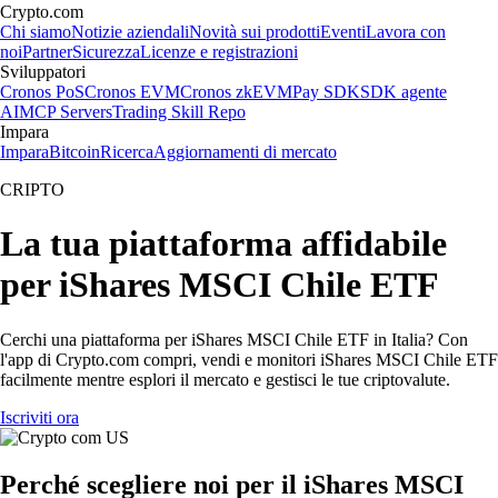
Crypto.com
Chi siamo
Notizie aziendali
Novità sui prodotti
Eventi
Lavora con
noi
Partner
Sicurezza
Licenze e registrazioni
Sviluppatori
Cronos PoS
Cronos EVM
Cronos zkEVM
Pay SDK
SDK agente
AI
MCP Servers
Trading Skill Repo
Impara
Impara
Bitcoin
Ricerca
Aggiornamenti di mercato
CRIPTO
La tua piattaforma affidabile
per iShares MSCI Chile ETF
Cerchi una piattaforma per iShares MSCI Chile ETF in Italia? Con
l'app di Crypto.com compri, vendi e monitori iShares MSCI Chile ETF
facilmente mentre esplori il mercato e gestisci le tue criptovalute.
Iscriviti ora
Perché scegliere noi per il iShares MSCI