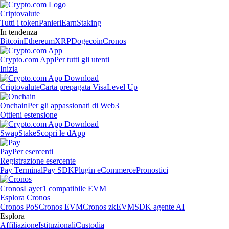
Criptovalute
Tutti i token
Panieri
Earn
Staking
In tendenza
Bitcoin
Ethereum
XRP
Dogecoin
Cronos
Crypto.com App
Per tutti gli utenti
Inizia
Criptovalute
Carta prepagata Visa
Level Up
Onchain
Per gli appassionati di Web3
Ottieni estensione
Swap
Stake
Scopri le dApp
Pay
Per esercenti
Registrazione esercente
Pay Terminal
Pay SDK
Plugin eCommerce
Pronostici
Cronos
Layer1 compatibile EVM
Esplora Cronos
Cronos PoS
Cronos EVM
Cronos zkEVM
SDK agente AI
Esplora
Affiliazione
Istituzionali
Custodia