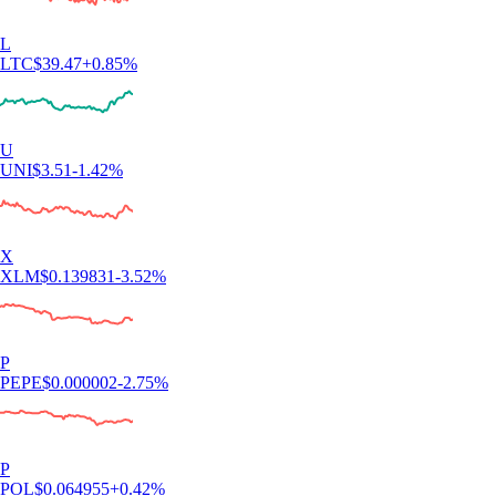
L
LTC
$
39.47
+
0.85
%
U
UNI
$
3.51
-1.42
%
X
XLM
$
0.139831
-3.52
%
P
PEPE
$
0.000002
-2.75
%
P
POL
$
0.064955
+
0.42
%