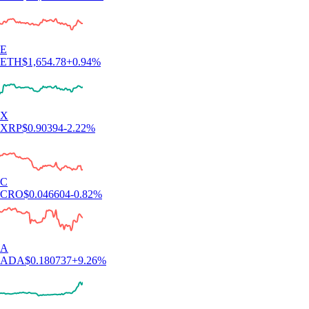
E
ETH
$
1,654.78
+
0.94
%
X
XRP
$
0.90394
-2.22
%
C
CRO
$
0.046604
-0.82
%
A
ADA
$
0.180737
+
9.26
%