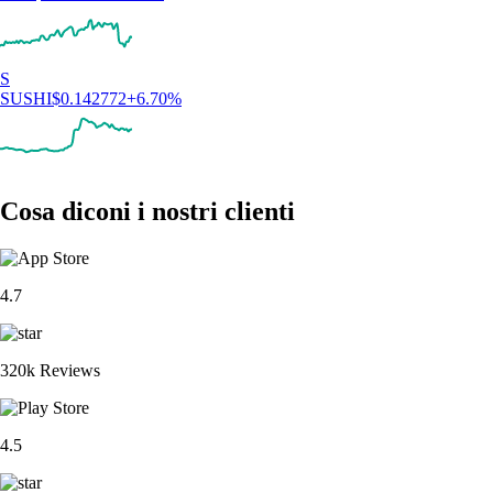
S
SUSHI
$
0.142772
+
6.70
%
Cosa diconi i nostri clienti
4.7
320k Reviews
4.5