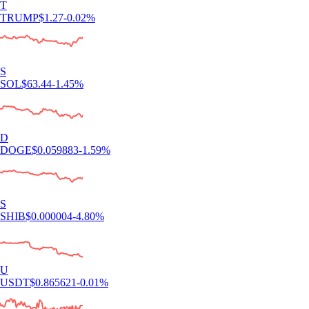
T
TRUMP
$
1.27
-0.02
%
S
SOL
$
63.44
-1.45
%
D
DOGE
$
0.059883
-1.59
%
S
SHIB
$
0.000004
-4.80
%
U
USDT
$
0.865621
-0.01
%