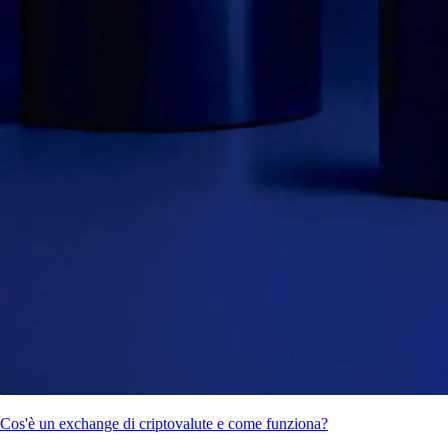
Cos'è un exchange di criptovalute e come funziona?