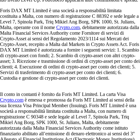
Foris DAX MT Limited è una società a responsabilità limitata
costituita a Malta, con numero di registrazione C 88392 e sede legale a
Level 7, Spinola Park, Triq Mikiel Ang Borg, SPK 1000, St. Julians,
Malta, operante con il nome
Crypto.com
, debitamente autorizzata dalla
Malta Financial Services Authority come Fornitore di servizi di
Crypto-Asset ai sensi del Regolamento 2023/1114 sui Mercati dei
Crypto-Asset, recepito a Malta dal Markets in Crypto Assets Act. Foris
DAX MT Limited è autorizzata a fornire i seguenti servizi: 1. Scambio
di crypto-asset con fondi; 2. Scambio di crypto-asset con altri crypto-
asset; 3. Ricezione e trasmissione di ordini di crypto-asset per conto dei
clienti; 4. Esecuzione di ordini di crypto-asset per conto dei clienti; 5.
Servizi di trasferimento di crypto-asset per conto dei clienti; 6.
Custodia e gestione di crypto-asset per conto dei clienti.
Il conto in contanti è fornito da Foris MT Limited. La carta Visa
Crypto.com
è emessa e promossa da Foris MT Limited ai sensi della
sua licenza Visa Principal Member (Issuing). Foris MT Limited è una
società a responsabilità limitata costituita a Malta, con numero di
registrazione C 90348 e sede legale al Level 7, Spinola Park, Triq
Mikiel Ang Borg, SPK 1000, St. Julians, Malta, debitamente
autorizzata dalla Malta Financial Services Authority come istituto
finanziario abilitato all’emissione di denaro elettronico ai sensi del 3°
Allegato al Financial Institutions Act (Electronic Money Institutions).