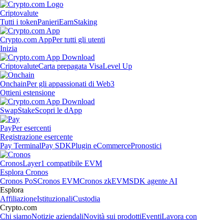
Criptovalute
Tutti i token
Panieri
Earn
Staking
Crypto.com App
Per tutti gli utenti
Inizia
Criptovalute
Carta prepagata Visa
Level Up
Onchain
Per gli appassionati di Web3
Ottieni estensione
Swap
Stake
Scopri le dApp
Pay
Per esercenti
Registrazione esercente
Pay Terminal
Pay SDK
Plugin eCommerce
Pronostici
Cronos
Layer1 compatibile EVM
Esplora Cronos
Cronos PoS
Cronos EVM
Cronos zkEVM
SDK agente AI
Esplora
Affiliazione
Istituzionali
Custodia
Crypto.com
Chi siamo
Notizie aziendali
Novità sui prodotti
Eventi
Lavora con