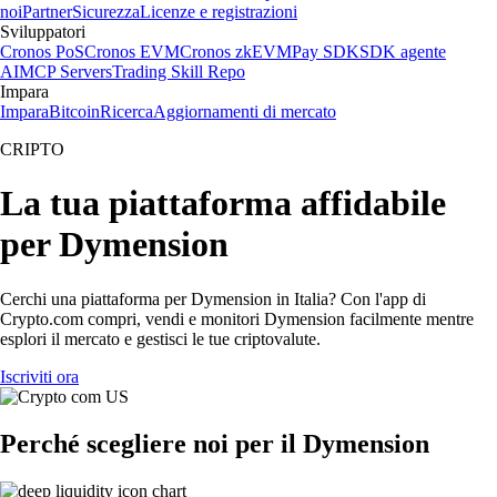
noi
Partner
Sicurezza
Licenze e registrazioni
Sviluppatori
Cronos PoS
Cronos EVM
Cronos zkEVM
Pay SDK
SDK agente
AI
MCP Servers
Trading Skill Repo
Impara
Impara
Bitcoin
Ricerca
Aggiornamenti di mercato
CRIPTO
La tua piattaforma affidabile
per Dymension
Cerchi una piattaforma per Dymension in Italia? Con l'app di
Crypto.com compri, vendi e monitori Dymension facilmente mentre
esplori il mercato e gestisci le tue criptovalute.
Iscriviti ora
Perché scegliere noi per il Dymension