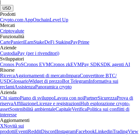
|
USD
Prodotti
Crypto.com App
Onchain
Level Up
Mercati
Criptovalute
Funzionalità
Carte
Panieri
Earn
Stake
DeFi Staking
Pay
Prime
Aziende
Custodia
Pay (per i rivenditori)
Sviluppatori
Cronos PoS
Cronos EVM
Cronos zkEVM
Pay SDK
SDK agenti AI
Risorse
Ricerca
Aggiornamenti di mercato
Impara
Convertitore BTC/
USD
Glossario
Widget di prezzo
Bot Telegram
Informativa sui
reclami
Assistenza
Panoramica crypto
Azienda
Chi siamo
Piano di sviluppo
Lavora con noi
Partner
Sicurezza
Prova di
riserva
Affiliazione
Licenze e registrazioni
Hub esplorazione crypto-
asset
Sostenibilità ambientale
Capitale
Verifica
Politica sui conflitti di
interesse
Aggiornamenti
X
Novità sui
prodotti
Eventi
Reddit
Discord
Instagram
Facebook
Linkedin
TradingView