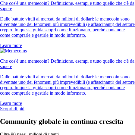
Che cos'è una memecoin? Definizione, esempi e tutto quello che c'è da
sapere
Dalle battute virali ai mercati da milioni di dollari: le memecoin sono
diventate uno dei fenomeni più imprevedibili (e affascinanti) del settore
crypto. In questa guida scopri come funzionano, perché contano e
come comprarle e gestirle in modo informato.
Learn more
Che cos'è una memecoin? Definizione, esempi e tutto quello che c'è da
sapere
Dalle battute virali ai mercati da milioni di dollari: le memecoin sono
diventate uno dei fenomeni più imprevedibili (e affascinanti) del settore
crypto. In questa guida scopri come funzionano, perché contano e
come comprarle e gestirle in modo informato.
Learn more
Scopri di più
Community globale in continua crescita
Oltre 90 paesi, milioni di utenti