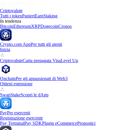
Criptovalute
Tutti i token
Panieri
Earn
Staking
In tendenza
Bitcoin
Ethereum
XRP
Dogecoin
Cronos
Crypto.com App
Per tutti gli utenti
Inizia
Criptovalute
Carta prepagata Visa
Level Up
Onchain
Per gli appassionati di Web3
Ottieni estensione
Swap
Stake
Scopri le dApp
Pay
Per esercenti
Registrazione esercente
Pay Terminal
Pay SDK
Plugin eCommerce
Pronostici