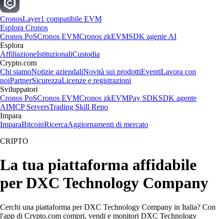
Cronos
Layer1 compatibile EVM
Esplora Cronos
Cronos PoS
Cronos EVM
Cronos zkEVM
SDK agente AI
Esplora
Affiliazione
Istituzionali
Custodia
Crypto.com
Chi siamo
Notizie aziendali
Novità sui prodotti
Eventi
Lavora con
noi
Partner
Sicurezza
Licenze e registrazioni
Sviluppatori
Cronos PoS
Cronos EVM
Cronos zkEVM
Pay SDK
SDK agente
AI
MCP Servers
Trading Skill Repo
Impara
Impara
Bitcoin
Ricerca
Aggiornamenti di mercato
CRIPTO
La tua piattaforma affidabile
per DXC Technology Company
Cerchi una piattaforma per DXC Technology Company in Italia? Con
l'app di Crypto.com compri, vendi e monitori DXC Technology