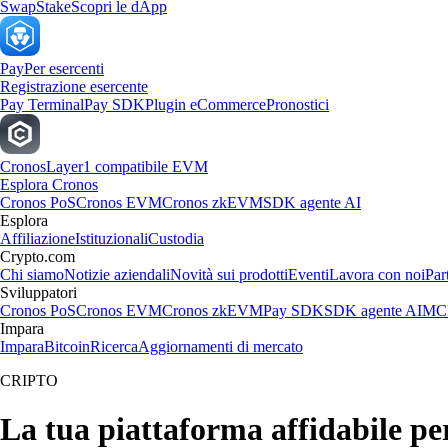
Swap
Stake
Scopri le dApp
Pay
Per esercenti
Registrazione esercente
Pay Terminal
Pay SDK
Plugin eCommerce
Pronostici
Cronos
Layer1 compatibile EVM
Esplora Cronos
Cronos PoS
Cronos EVM
Cronos zkEVM
SDK agente AI
Esplora
Affiliazione
Istituzionali
Custodia
Crypto.com
Chi siamo
Notizie aziendali
Novità sui prodotti
Eventi
Lavora con noi
Par
Sviluppatori
Cronos PoS
Cronos EVM
Cronos zkEVM
Pay SDK
SDK agente AI
MCP
Impara
Impara
Bitcoin
Ricerca
Aggiornamenti di mercato
CRIPTO
La tua piattaforma affidabile 