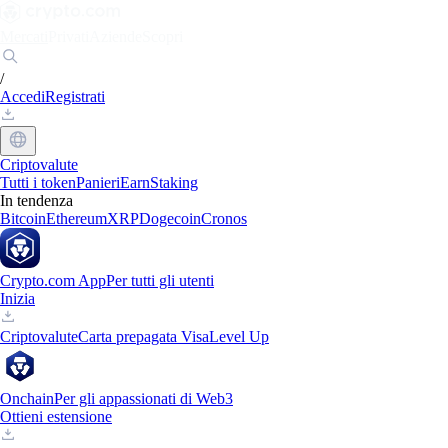
Mercati
Privati
Aziende
Scopri
/
Accedi
Registrati
Criptovalute
Tutti i token
Panieri
Earn
Staking
In tendenza
Bitcoin
Ethereum
XRP
Dogecoin
Cronos
Crypto.com App
Per tutti gli utenti
Inizia
Criptovalute
Carta prepagata Visa
Level Up
Onchain
Per gli appassionati di Web3
Ottieni estensione