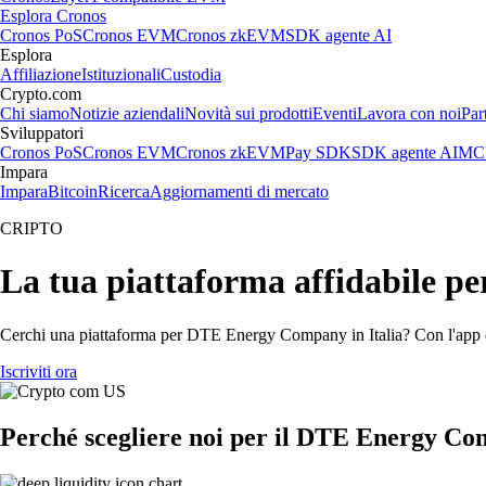
Esplora Cronos
Cronos PoS
Cronos EVM
Cronos zkEVM
SDK agente AI
Esplora
Affiliazione
Istituzionali
Custodia
Crypto.com
Chi siamo
Notizie aziendali
Novità sui prodotti
Eventi
Lavora con noi
Par
Sviluppatori
Cronos PoS
Cronos EVM
Cronos zkEVM
Pay SDK
SDK agente AI
MCP
Impara
Impara
Bitcoin
Ricerca
Aggiornamenti di mercato
CRIPTO
La tua piattaforma affidabile
Cerchi una piattaforma per DTE Energy Company in Italia? Con l'app d
Iscriviti ora
Perché scegliere noi per il DTE Energy C