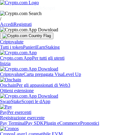
Mercati
Privati
Aziende
Scopri
/
Accedi
Registrati
Criptovalute
Tutti i token
Panieri
Earn
Staking
Crypto.com App
Per tutti gli utenti
Inizia
Criptovalute
Carta prepagata Visa
Level Up
Onchain
Per gli appassionati di Web3
Ottieni estensione
Swap
Stake
Scopri le dApp
Pay
Per esercenti
Registrazione esercente
Pay Terminal
Pay SDK
Plugin eCommerce
Pronostici
Cronos
Layer1 compatibile EVM