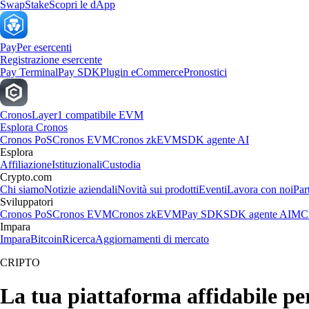
Swap
Stake
Scopri le dApp
Pay
Per esercenti
Registrazione esercente
Pay Terminal
Pay SDK
Plugin eCommerce
Pronostici
Cronos
Layer1 compatibile EVM
Esplora Cronos
Cronos PoS
Cronos EVM
Cronos zkEVM
SDK agente AI
Esplora
Affiliazione
Istituzionali
Custodia
Crypto.com
Chi siamo
Notizie aziendali
Novità sui prodotti
Eventi
Lavora con noi
Par
Sviluppatori
Cronos PoS
Cronos EVM
Cronos zkEVM
Pay SDK
SDK agente AI
MCP
Impara
Impara
Bitcoin
Ricerca
Aggiornamenti di mercato
CRIPTO
La tua piattaforma affidabile 