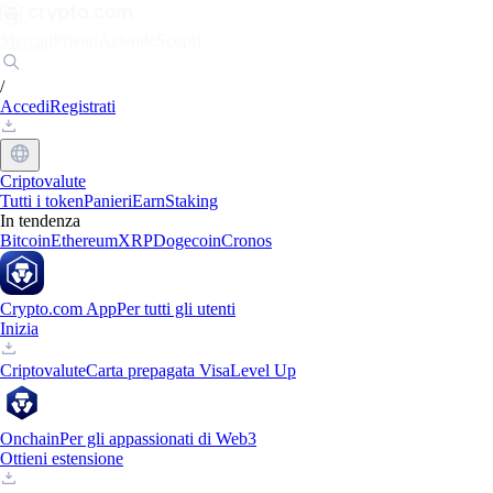
Mercati
Privati
Aziende
Scopri
/
Accedi
Registrati
Criptovalute
Tutti i token
Panieri
Earn
Staking
In tendenza
Bitcoin
Ethereum
XRP
Dogecoin
Cronos
Crypto.com App
Per tutti gli utenti
Inizia
Criptovalute
Carta prepagata Visa
Level Up
Onchain
Per gli appassionati di Web3
Ottieni estensione