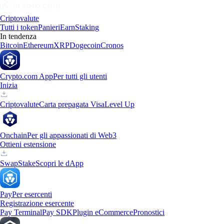
Criptovalute
Tutti i token
Panieri
Earn
Staking
In tendenza
Bitcoin
Ethereum
XRP
Dogecoin
Cronos
Crypto.com App
Per tutti gli utenti
Inizia
Criptovalute
Carta prepagata Visa
Level Up
Onchain
Per gli appassionati di Web3
Ottieni estensione
Swap
Stake
Scopri le dApp
Pay
Per esercenti
Registrazione esercente
Pay Terminal
Pay SDK
Plugin eCommerce
Pronostici