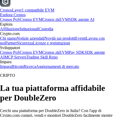
Cronos
Layer1 compatibile EVM
Esplora Cronos
Cronos PoS
Cronos EVM
Cronos zkEVM
SDK agente AI
Esplora
Affiliazione
Istituzionali
Custodia
Crypto.com
Chi siamo
Notizie aziendali
Novità sui prodotti
Eventi
Lavora con
noi
Partner
Sicurezza
Licenze e registrazioni
Sviluppatori
Cronos PoS
Cronos EVM
Cronos zkEVM
Pay SDK
SDK agente
AI
MCP Servers
Trading Skill Repo
Impara
Impara
Bitcoin
Ricerca
Aggiornamenti di mercato
CRIPTO
La tua piattaforma affidabile
per DoubleZero
Cerchi una piattaforma per DoubleZero in Italia? Con l'app di
Crypto.com compri, vendi e monitori DoubleZero facilmente mentre