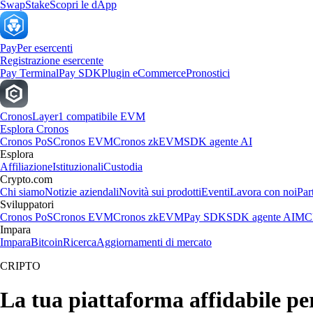
Swap
Stake
Scopri le dApp
Pay
Per esercenti
Registrazione esercente
Pay Terminal
Pay SDK
Plugin eCommerce
Pronostici
Cronos
Layer1 compatibile EVM
Esplora Cronos
Cronos PoS
Cronos EVM
Cronos zkEVM
SDK agente AI
Esplora
Affiliazione
Istituzionali
Custodia
Crypto.com
Chi siamo
Notizie aziendali
Novità sui prodotti
Eventi
Lavora con noi
Par
Sviluppatori
Cronos PoS
Cronos EVM
Cronos zkEVM
Pay SDK
SDK agente AI
MCP
Impara
Impara
Bitcoin
Ricerca
Aggiornamenti di mercato
CRIPTO
La tua piattaforma affidabile p