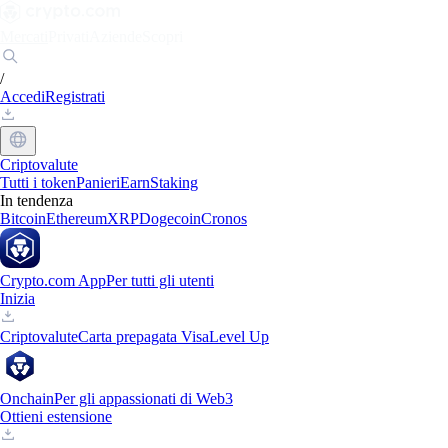
Mercati
Privati
Aziende
Scopri
/
Accedi
Registrati
Criptovalute
Tutti i token
Panieri
Earn
Staking
In tendenza
Bitcoin
Ethereum
XRP
Dogecoin
Cronos
Crypto.com App
Per tutti gli utenti
Inizia
Criptovalute
Carta prepagata Visa
Level Up
Onchain
Per gli appassionati di Web3
Ottieni estensione