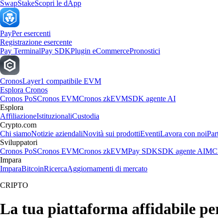
Swap
Stake
Scopri le dApp
Pay
Per esercenti
Registrazione esercente
Pay Terminal
Pay SDK
Plugin eCommerce
Pronostici
Cronos
Layer1 compatibile EVM
Esplora Cronos
Cronos PoS
Cronos EVM
Cronos zkEVM
SDK agente AI
Esplora
Affiliazione
Istituzionali
Custodia
Crypto.com
Chi siamo
Notizie aziendali
Novità sui prodotti
Eventi
Lavora con noi
Par
Sviluppatori
Cronos PoS
Cronos EVM
Cronos zkEVM
Pay SDK
SDK agente AI
MCP
Impara
Impara
Bitcoin
Ricerca
Aggiornamenti di mercato
CRIPTO
La tua piattaforma affidabile