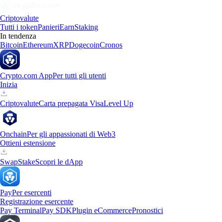
Criptovalute
Tutti i token
Panieri
Earn
Staking
In tendenza
Bitcoin
Ethereum
XRP
Dogecoin
Cronos
Crypto.com App
Per tutti gli utenti
Inizia
Criptovalute
Carta prepagata Visa
Level Up
Onchain
Per gli appassionati di Web3
Ottieni estensione
Swap
Stake
Scopri le dApp
Pay
Per esercenti
Registrazione esercente
Pay Terminal
Pay SDK
Plugin eCommerce
Pronostici