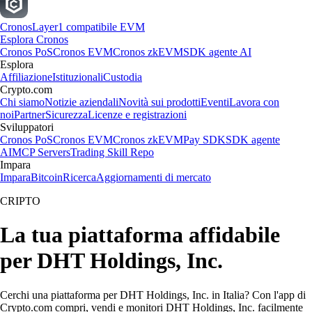
Cronos
Layer1 compatibile EVM
Esplora Cronos
Cronos PoS
Cronos EVM
Cronos zkEVM
SDK agente AI
Esplora
Affiliazione
Istituzionali
Custodia
Crypto.com
Chi siamo
Notizie aziendali
Novità sui prodotti
Eventi
Lavora con
noi
Partner
Sicurezza
Licenze e registrazioni
Sviluppatori
Cronos PoS
Cronos EVM
Cronos zkEVM
Pay SDK
SDK agente
AI
MCP Servers
Trading Skill Repo
Impara
Impara
Bitcoin
Ricerca
Aggiornamenti di mercato
CRIPTO
La tua piattaforma affidabile
per DHT Holdings, Inc.
Cerchi una piattaforma per DHT Holdings, Inc. in Italia? Con l'app di
Crypto.com compri, vendi e monitori DHT Holdings, Inc. facilmente