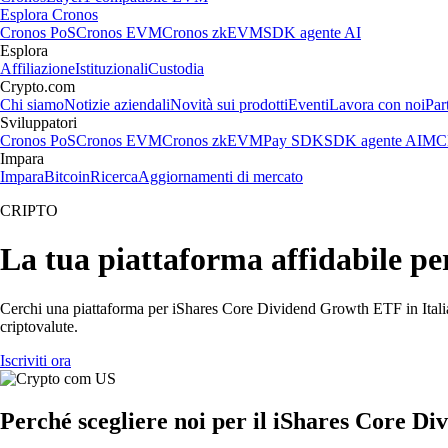
Esplora Cronos
Cronos PoS
Cronos EVM
Cronos zkEVM
SDK agente AI
Esplora
Affiliazione
Istituzionali
Custodia
Crypto.com
Chi siamo
Notizie aziendali
Novità sui prodotti
Eventi
Lavora con noi
Par
Sviluppatori
Cronos PoS
Cronos EVM
Cronos zkEVM
Pay SDK
SDK agente AI
MCP
Impara
Impara
Bitcoin
Ricerca
Aggiornamenti di mercato
CRIPTO
La tua piattaforma affidabile 
Cerchi una piattaforma per iShares Core Dividend Growth ETF in Italia
criptovalute.
Iscriviti ora
Perché scegliere noi per il iShares Core 