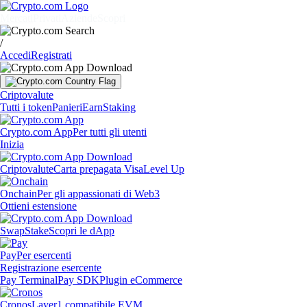
Mercati
Privati
Aziende
Scopri
/
Accedi
Registrati
Criptovalute
Tutti i token
Panieri
Earn
Staking
Crypto.com App
Per tutti gli utenti
Inizia
Criptovalute
Carta prepagata Visa
Level Up
Onchain
Per gli appassionati di Web3
Ottieni estensione
Swap
Stake
Scopri le dApp
Pay
Per esercenti
Registrazione esercente
Pay Terminal
Pay SDK
Plugin eCommerce
Cronos
Layer1 compatibile EVM