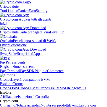
Criptovalute
Tutti i token
Panieri
Earn
Staking
Crypto.com App
Per tutti gli utenti
Inizia
Criptovalute
Carta prepagata Visa
Level Up
Onchain
Per gli appassionati di Web3
Ottieni estensione
Swap
Stake
Scopri le dApp
Pay
Per esercenti
Registrazione esercente
Pay Terminal
Pay SDK
Plugin eCommerce
Cronos
Layer1 compatibile EVM
Esplora Cronos
Cronos PoS
Cronos EVM
Cronos zkEVM
SDK agente AI
Esplora
Affiliazione
Istituzionali
Custodia
Crypto.com
Chi siamo
Notizie aziendali
Novità sui prodotti
Eventi
Lavora con