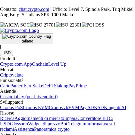
Contatto:
chat.crypto.com
| Ufficio: Level 7, Spinola Park, Triq Mikiel
Ang Borg, St Julians SPK 1000 Malta.
Italiano
|
USD
Prodotti
Crypto.com App
Onchain
Level Up
Mercati
Criptovalute
Funzionalità
Carte
Panieri
Earn
Stake
DeFi Staking
Pay
Prime
Aziende
Custodia
Pay (per i rivenditori)
Sviluppatori
Cronos PoS
Cronos EVM
Cronos zkEVM
Pay SDK
SDK agenti AI
Risorse
Ricerca
Aggiornamenti di mercato
Impara
Convertitore BTC/
USD
Glossario
Widget di prezzo
Bot Telegram
Informativa sui
reclami
Assistenza
Panoramica crypto
Azienda