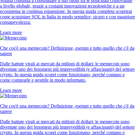
Solana continua a consolidare il suo ruolo tra le principali criptovalute
a livello globale, grazie a costanti innovazioni tecnologiche e a un
ecosistema in continua espansione. In questa guida completa scoprirai
come acquistare SOL in Italia in modo semplice, sicuro e con maggiore
consapevolezza.
Learn more
Che cos'è una memecoin? Definizione, esempi e tutto quello che c'è da
sapere
Dalle battute virali ai mercati da milioni di dollari: le memecoin sono
diventate uno dei fenomeni più imprevedibili (e affascinanti) del settore
crypto. In questa guida scopri come funzionano, perché contano e
come comprarle e gestirle in modo informato.
Learn more
Che cos'è una memecoin? Definizione, esempi e tutto quello che c'è da
sapere
Dalle battute virali ai mercati da milioni di dollari: le memecoin sono
diventate uno dei fenomeni più imprevedibili (e affascinanti) del settore
crypto. In questa guida scopri come funzionano, perché contano e