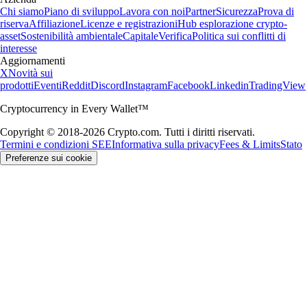
Chi siamo
Piano di sviluppo
Lavora con noi
Partner
Sicurezza
Prova di
riserva
Affiliazione
Licenze e registrazioni
Hub esplorazione crypto-
asset
Sostenibilità ambientale
Capitale
Verifica
Politica sui conflitti di
interesse
Aggiornamenti
X
Novità sui
prodotti
Eventi
Reddit
Discord
Instagram
Facebook
Linkedin
TradingView
Cryptocurrency in Every Wallet™
Copyright © 2018-2026 Crypto.com. Tutti i diritti riservati.
Termini e condizioni SEE
Informativa sulla privacy
Fees & Limits
Stato
Preferenze sui cookie