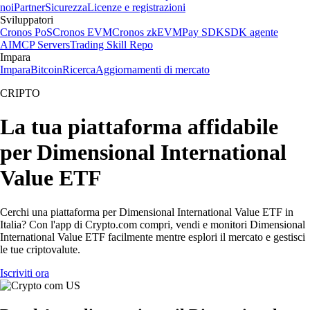
noi
Partner
Sicurezza
Licenze e registrazioni
Sviluppatori
Cronos PoS
Cronos EVM
Cronos zkEVM
Pay SDK
SDK agente
AI
MCP Servers
Trading Skill Repo
Impara
Impara
Bitcoin
Ricerca
Aggiornamenti di mercato
CRIPTO
La tua piattaforma affidabile
per Dimensional International
Value ETF
Cerchi una piattaforma per Dimensional International Value ETF in
Italia? Con l'app di Crypto.com compri, vendi e monitori Dimensional
International Value ETF facilmente mentre esplori il mercato e gestisci
le tue criptovalute.
Iscriviti ora