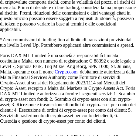
di criptovalute comporta rischi, come la volatilità dei prezzi e i rischi di
mercato. Prima di decidere di fare trading, considera la tua propensione
al rischio. Premi, riduzioni delle commissioni e altri vantaggi citati in
questo articolo possono essere soggetti a requisiti di idoneità, possesso
di token e possono variare in base ai termini e alle condizioni
applicabili.
*Zero commissioni di trading fino al limite di transazioni previsto dal
tuo livello Level Up. Potrebbero applicarsi altre commissioni e spread.
Foris DAX MT Limited è una società a responsabilità limitata
costituita a Malta, con numero di registrazione C 88392 e sede legale a
Level 7, Spinola Park, Triq Mikiel Ang Borg, SPK 1000, St. Julians,
Malta, operante con il nome
Crypto.com
, debitamente autorizzata dalla
Malta Financial Services Authority come Fornitore di servizi di
Crypto-Asset ai sensi del Regolamento 2023/1114 sui Mercati dei
Crypto-Asset, recepito a Malta dal Markets in Crypto Assets Act. Foris
DAX MT Limited è autorizzata a fornire i seguenti servizi: 1. Scambio
di crypto-asset con fondi; 2. Scambio di crypto-asset con altri crypto-
asset; 3. Ricezione e trasmissione di ordini di crypto-asset per conto dei
clienti; 4. Esecuzione di ordini di crypto-asset per conto dei clienti; 5.
Servizi di trasferimento di crypto-asset per conto dei clienti; 6.
Custodia e gestione di crypto-asset per conto dei clienti.