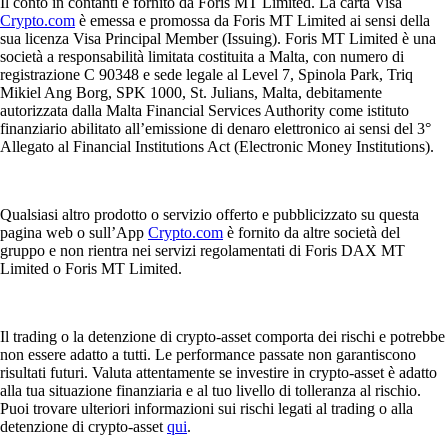
Il conto in contanti è fornito da Foris MT Limited. La carta Visa
Crypto.com
è emessa e promossa da Foris MT Limited ai sensi della
sua licenza Visa Principal Member (Issuing). Foris MT Limited è una
società a responsabilità limitata costituita a Malta, con numero di
registrazione C 90348 e sede legale al Level 7, Spinola Park, Triq
Mikiel Ang Borg, SPK 1000, St. Julians, Malta, debitamente
autorizzata dalla Malta Financial Services Authority come istituto
finanziario abilitato all’emissione di denaro elettronico ai sensi del 3°
Allegato al Financial Institutions Act (Electronic Money Institutions).
Qualsiasi altro prodotto o servizio offerto e pubblicizzato su questa
pagina web o sull’App
Crypto.com
è fornito da altre società del
gruppo e non rientra nei servizi regolamentati di Foris DAX MT
Limited o Foris MT Limited.
Il trading o la detenzione di crypto-asset comporta dei rischi e potrebbe
non essere adatto a tutti. Le performance passate non garantiscono
risultati futuri. Valuta attentamente se investire in crypto-asset è adatto
alla tua situazione finanziaria e al tuo livello di tolleranza al rischio.
Puoi trovare ulteriori informazioni sui rischi legati al trading o alla
detenzione di crypto-asset
qui
.