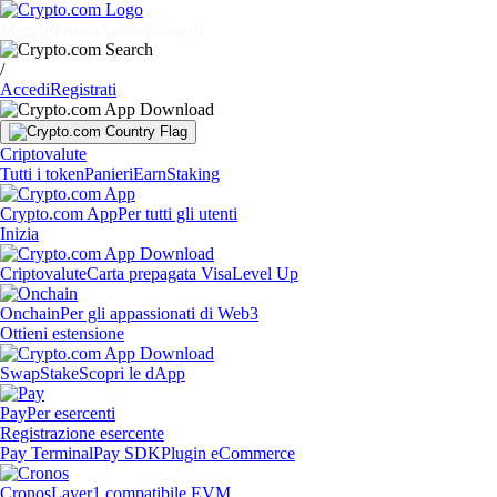
Mercati
Privati
Aziende
Scopri
/
Accedi
Registrati
Criptovalute
Tutti i token
Panieri
Earn
Staking
Crypto.com App
Per tutti gli utenti
Inizia
Criptovalute
Carta prepagata Visa
Level Up
Onchain
Per gli appassionati di Web3
Ottieni estensione
Swap
Stake
Scopri le dApp
Pay
Per esercenti
Registrazione esercente
Pay Terminal
Pay SDK
Plugin eCommerce
Cronos
Layer1 compatibile EVM