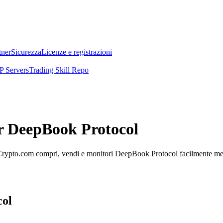
tner
Sicurezza
Licenze e registrazioni
 Servers
Trading Skill Repo
er DeepBook Protocol
rypto.com compri, vendi e monitori DeepBook Protocol facilmente mentre
col