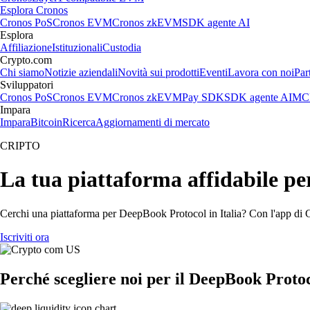
Esplora Cronos
Cronos PoS
Cronos EVM
Cronos zkEVM
SDK agente AI
Esplora
Affiliazione
Istituzionali
Custodia
Crypto.com
Chi siamo
Notizie aziendali
Novità sui prodotti
Eventi
Lavora con noi
Par
Sviluppatori
Cronos PoS
Cronos EVM
Cronos zkEVM
Pay SDK
SDK agente AI
MCP
Impara
Impara
Bitcoin
Ricerca
Aggiornamenti di mercato
CRIPTO
La tua piattaforma affidabile p
Cerchi una piattaforma per DeepBook Protocol in Italia? Con l'app di C
Iscriviti ora
Perché scegliere noi per il DeepBook Proto